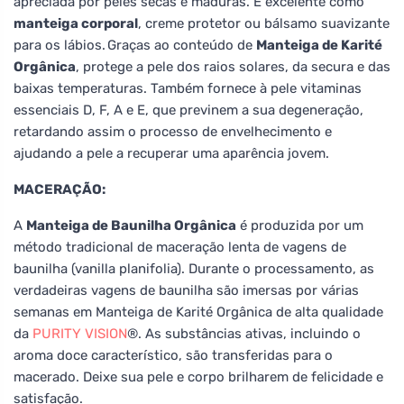
apreciada por peles secas e maduras. É excelente como
manteiga corporal
, creme protetor ou bálsamo suavizante
para os lábios. Graças ao conteúdo de
Manteiga de Karité
Orgânica
, protege a pele dos raios solares, da secura e das
baixas temperaturas. Também fornece à pele vitaminas
essenciais D, F, A e E, que previnem a sua degeneração,
retardando assim o processo de envelhecimento e
ajudando a pele a recuperar uma aparência jovem.
MACERAÇÃO:
A
Manteiga de Baunilha Orgânica
é produzida por um
método tradicional de maceração lenta de vagens de
baunilha (vanilla planifolia). Durante o processamento, as
verdadeiras vagens de baunilha são imersas por várias
semanas em Manteiga de Karité Orgânica de alta qualidade
da
PURITY VISION
®. As substâncias ativas, incluindo o
aroma doce característico, são transferidas para o
macerado. Deixe sua pele e corpo brilharem de felicidade e
satisfação.