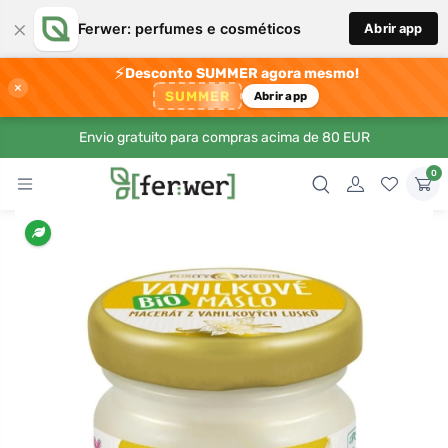
×
Ferwer: perfumes e cosméticos
Abrir app
⚡
Desconto SUMMER agora mesmo!
×
SUMMER
Abrir app
Envio gratuito para compras acima de 80 EUR
0