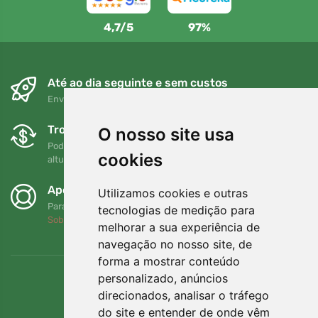
4,7/5
97%
Até ao dia seguinte e sem custos
Envio gratuito para encomendas superiores a 80 EUR
Trocas e devoluções gratuitas
O nosso site usa
Pode devolver ou trocar a sua encomenda em qualquer
cookies
altura no prazo de 90 dias
Apoiamos a Trees.org
Utilizamos cookies e outras
Para cada encomenda plantamos uma árvore! Leia mais
tecnologias de medição para
Sobre nós
.
melhorar a sua experiência de
navegação no nosso site, de
forma a mostrar conteúdo
personalizado, anúncios
direcionados, analisar o tráfego
do site e entender de onde vêm