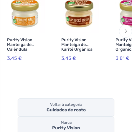
Purity Vision
Purity Vision
Purity V
Manteiga de
Manteiga de
Manteig
Calêndula
Karité Orgânica
Orgânic
Orgânica 20 ml
20 ml -
3,45 €
3,45 €
3,81 €
cosmética
Voltar à categoria
Cuidados de rosto
Marca
Purity Vision