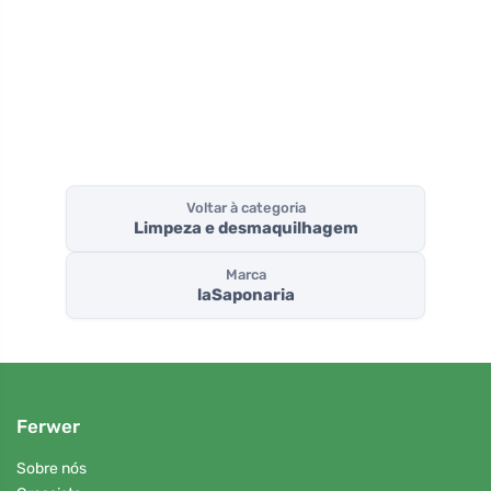
com aloé (100 g)
Voltar à categoria
Limpeza e desmaquilhagem
Marca
laSaponaria
Ferwer
Sobre nós