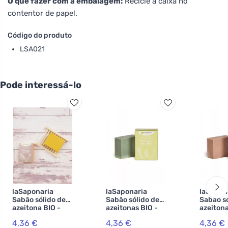
O que fazer com a embalagem:
Recicle a caixa no
contentor de papel.
Código do produto
LSA021
Pode interessá-lo
laSaponaria
laSaponaria
laSapon
Sabão sólido de
Sabão sólido de
Sabão só
azeitona BIO -
azeitonas BIO -
azeitona
Laranja e canela
ervas
Murta e
4,36 €
4,36 €
4,36 €
(100 g)
mediterrânicas
tintas (