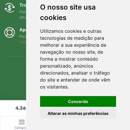
Trocas e devoluções gratuitas
O nosso site usa
Pode devolver ou trocar a sua encomenda em qualquer
cookies
altura no prazo de 90 dias
Apoiamos a Trees.org
Utilizamos cookies e outras
Para cada encomenda plantamos uma árvore! Leia mais
tecnologias de medição para
Sobre nós
.
melhorar a sua experiência de
navegação no nosso site, de
forma a mostrar conteúdo
personalizado, anúncios
direcionados, analisar o tráfego
do site e entender de onde vêm
os visitantes.
Concordo
4,36
€
Adicionar ao carrinho
Alterar as minhas preferências
© Topshelf s.r.o. Todos os direitos reservados.
Categoria
Pesquisar
Carrinho