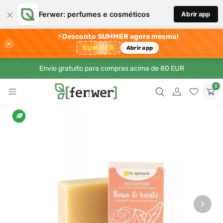
×
Ferwer: perfumes e cosméticos
Abrir app
⚡
Desconto SUMMER agora mesmo!
×
SUMMER
Abrir app
Envio gratuito para compras acima de 80 EUR
0
›