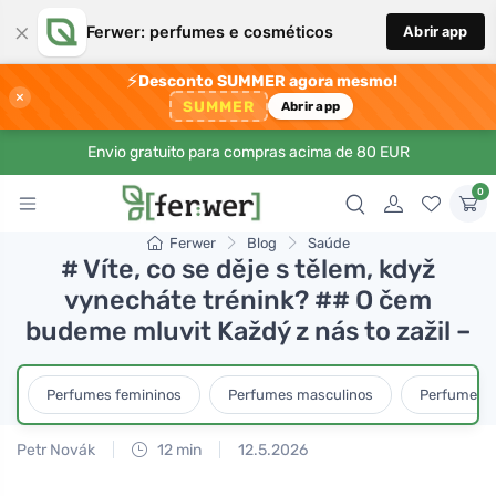
×
Ferwer: perfumes e cosméticos
Abrir app
⚡
Desconto SUMMER agora mesmo!
×
SUMMER
Abrir app
Envio gratuito para compras acima de 80 EUR
0
Ferwer
Blog
Saúde
# Víte, co se děje s tělem, když
vynecháte trénink? ## O čem
budeme mluvit Každý z nás to zažil –
Perfumes femininos
Perfumes masculinos
Perfumes u
Petr Novák
12 min
12.5.2026