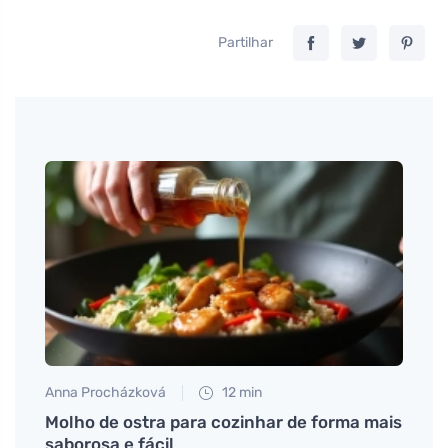
Partilhar
Anna Procházková
12 min
Jan S
ocê
Molho de ostra para cozinhar de forma mais
Como 
ro.
saborosa e fácil
ajuda