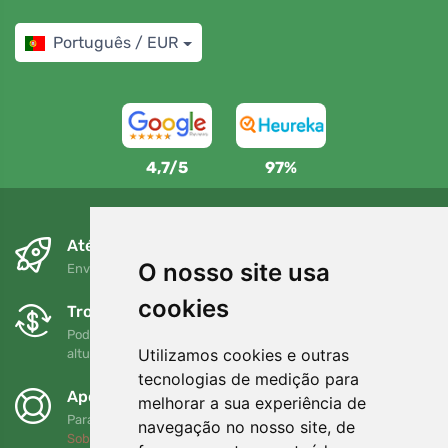
Português / EUR
4,7/5
97%
Até ao dia seguinte e sem custos
O nosso site usa
Envio gratuito para encomendas superiores a 80 EUR
cookies
Trocas e devoluções gratuitas
Pode devolver ou trocar a sua encomenda em qualquer
Utilizamos cookies e outras
altura no prazo de 90 dias
tecnologias de medição para
Apoiamos a Trees.org
melhorar a sua experiência de
Para cada encomenda plantamos uma árvore! Leia mais
navegação no nosso site, de
Sobre nós
.