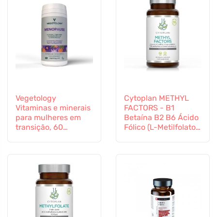
Vegetology
Cytoplan METHYL
Vitaminas e minerais
FACTORS - B1
para mulheres em
Betaína B2 B6 Ácido
transição, 60
Fólico (L-Metilfolato)
cápsulas
Vitamina B12 e Zinco,
60 cápsulas