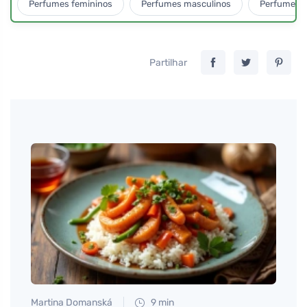
Perfumes femininos
Perfumes masculinos
Perfumes u
Partilhar
Martina Domanská
9 min
Petr N