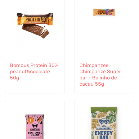
Bombus Protein 30%
Chimpanzee
peanut&cocolate
Chimpanzé Super
50g
bar - Bolinho de
cacau 55g