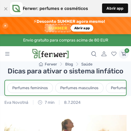
×
Ferwer: perfumes e cosméticos
Abrir app
⚡
Desconto SUMMER agora mesmo!
×
SUMMER
Abrir app
Envio gratuito para compras acima de 80 EUR
0
Ferwer
Blog
Saúde
Dicas para ativar o sistema linfático
Perfumes femininos
Perfumes masculinos
Perfumes u
Eva Novotná
7 min
8.7.2024