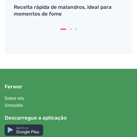
das e
Receita rápida de malandros, ideal para
# Jak
momentos de fome
poško
Text 
Ferwer
Sobre nós
Grossista
Descarregue a aplicação
Get it on
Google Play