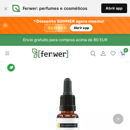
×
Ferwer: perfumes e cosméticos
Abrir app
⚡
Desconto SUMMER agora mesmo!
×
SUMMER
Abrir app
Envio gratuito para compras acima de 80 EUR
0
›