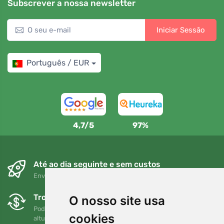
Subscrever a nossa newsletter
Iniciar Sessão
Português / EUR
4,7/5
97%
Até ao dia seguinte e sem custos
Envio gratuito para encomendas superiores a 80 EUR
Trocas e devoluções gratuitas
O nosso site usa
Pode devolver ou trocar a sua encomenda em qualquer
cookies
altura no prazo de 90 dias