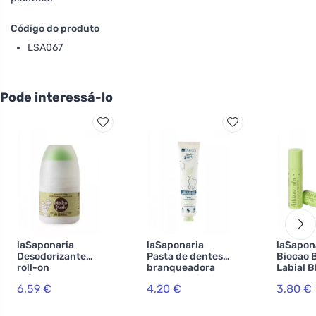
Código do produto
LSA067
Pode interessá-lo
laSaponaria
laSaponaria
laSapon
Desodorizante
Pasta de dentes
Biocao 
roll-on
branqueadora
Labial B
refrescante com
WonderWhite -
Damasco
6,59 €
4,20 €
3,80 €
gengibre e limão
BIO de menta e
BIO (50 ml)
carvão activado
(75 ml)