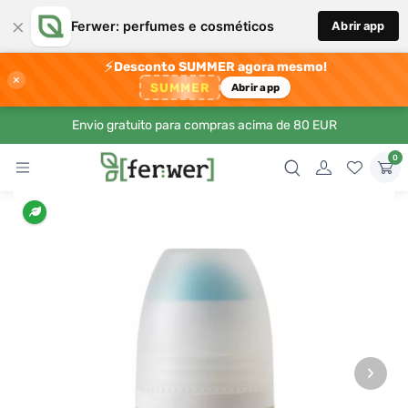
×
Ferwer: perfumes e cosméticos
Abrir app
⚡
Desconto SUMMER agora mesmo!
×
SUMMER
Abrir app
Envio gratuito para compras acima de 80 EUR
0
›