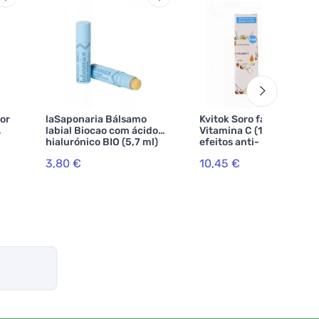
lor
laSaponaria Bálsamo
Kvitok Soro facial -
labial Biocao com ácido
Vitamina C (10 ml) -
hialurónico BIO (5,7 ml)
efeitos anti-
envelhecimento
3,80 €
10,45 €