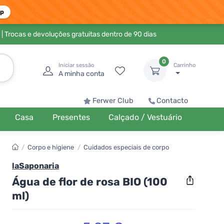
pp
| Trocas e devoluções gratuitas dentro de 90 dias
0
Iniciar sessão
Carrinho
A minha conta
Ferwer Club
Contacto
Casa
Presentes
Calçado / Vestuário
/
Corpo e higiene
/
Cuidados especiais de corpo
laSaponaria
Água de flor de rosa BIO (100
ml)