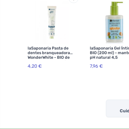
laSaponaria Pasta de
laSaponaria Gel Ínt
dentes branqueadora
BIO (200 ml) - man
WonderWhite - BIO de
pH natural 4,5
menta e carvão activado
4,20 €
7,96 €
(75 ml)
Cuid