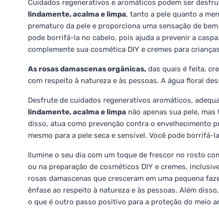
Cuidados regenerativos e aromáticos podem ser desfrut
lindamente, acalma e limpa
, tanto a pele quanto a me
prematuro da pele e proporciona uma sensação de bem-
pode borrifá-la no cabelo, pois ajuda a prevenir a casp
complemente sua cosmética DIY e cremes para crianças
As rosas damascenas orgânicas,
das quais é feita, c
com respeito à natureza e às pessoas. A água floral de
Desfrute de cuidados regenerativos aromáticos, adequa
lindamente, acalma e limpa
não apenas sua pele, mas
disso, atua como prevenção contra o envelhecimento p
mesmo para a pele seca e sensível. Você pode borrifá-la
Ilumine o seu dia com um toque de frescor no rosto co
ou na preparação de cosméticos DIY e cremes, inclusive 
rosas damascenas que cresceram em uma pequena fazend
ênfase ao respeito à natureza e às pessoas. Além disso,
o que é outro passo positivo para a proteção do meio a