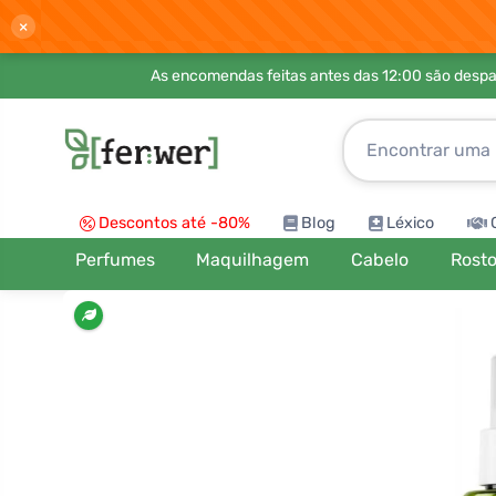
×
As encomendas feitas antes das 12:00 são desp
Descontos até -80%
Blog
Léxico
Perfumes
Maquilhagem
Cabelo
Rost