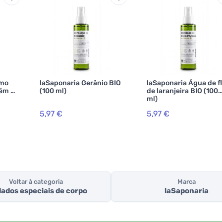
imo
laSaponaria Gerânio BIO
laSaponaria Água de f
tém o
(100 ml)
de laranjeira BIO (100
ml)
5,97 €
5,97 €
Voltar à categoria
Marca
ados especiais de corpo
laSaponaria