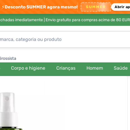
⚡
Desconto SUMMER agora mesmo!
SUMMER
Abrir a
achadas imediatamente |
Envio gratuito para compras acima de 80 EUR
Grossista
o
Corpo e higiene
Crianças
Homem
Saúde