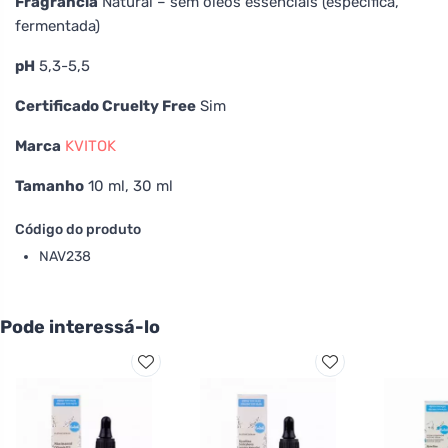
Fragrância
Natural – sem óleos essenciais (específica,
fermentada)
pH
5,3-5,5
Certificado Cruelty Free
Sim
Marca
KVITOK
Tamanho
10 ml, 30 ml
Código do produto
NAV238
Pode interessá-lo