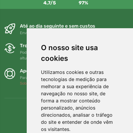
4,7/5
97%
Até ao dia seguinte e sem custos
Envio gratuito para encomendas superiores a 80 EUR
Trocas e devoluções gratuitas
O nosso site usa
Pode devolver ou trocar a sua encomenda em qualquer
cookies
altura no prazo de 90 dias
Apoiamos a Trees.org
Utilizamos cookies e outras
Para cada encomenda plantamos uma árvore! Leia mais
tecnologias de medição para
Sobre nós
.
melhorar a sua experiência de
navegação no nosso site, de
forma a mostrar conteúdo
personalizado, anúncios
direcionados, analisar o tráfego
do site e entender de onde vêm
os visitantes.