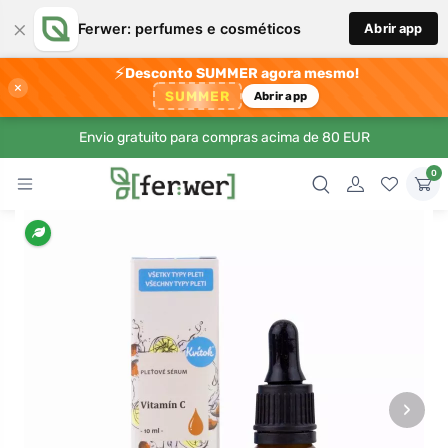
×
Ferwer: perfumes e cosméticos
Abrir app
⚡
Desconto SUMMER agora mesmo!
×
SUMMER
Abrir app
Envio gratuito para compras acima de 80 EUR
0
›