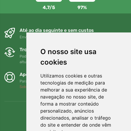
4,7/5
97%
Até ao dia seguinte e sem custos
Envio gratuito para encomendas superiores a 80 EUR
Trocas e devoluções gratuitas
O nosso site usa
Pode devolver ou trocar a sua encomenda em qualquer
cookies
altura no prazo de 90 dias
Apoiamos a Trees.org
Utilizamos cookies e outras
Para cada encomenda plantamos uma árvore! Leia mais
tecnologias de medição para
Sobre nós
.
melhorar a sua experiência de
navegação no nosso site, de
forma a mostrar conteúdo
personalizado, anúncios
direcionados, analisar o tráfego
do site e entender de onde vêm