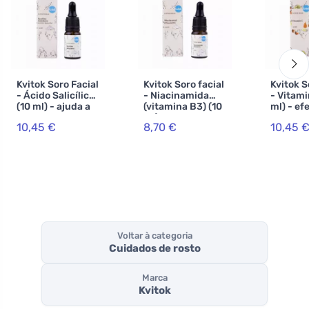
Kvitok Soro Facial
Kvitok Soro facial
Kvitok S
- Ácido Salicílico
- Niacinamida
- Vitami
(10 ml) - ajuda a
(vitamina B3) (10
ml) - ef
pele
ml) - para pele
envelhe
10,45 €
8,70 €
10,45 
problemática
com tendência
para a acne,
sensível e
madura
Voltar à categoria
Cuidados de rosto
Marca
Kvitok