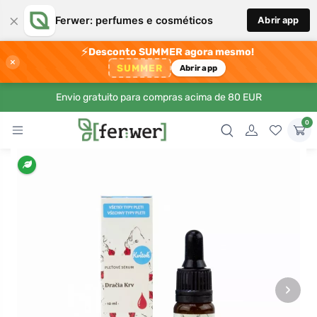
×
Ferwer: perfumes e cosméticos
Abrir app
⚡
Desconto SUMMER agora mesmo!
×
SUMMER
Abrir app
Envio gratuito para compras acima de 80 EUR
0
›