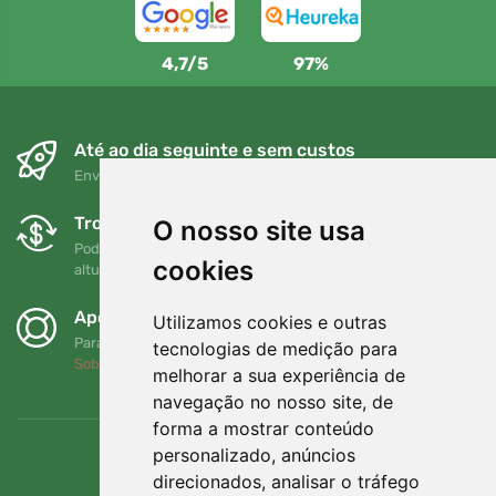
4,7/5
97%
Até ao dia seguinte e sem custos
Envio gratuito para encomendas superiores a 80 EUR
Trocas e devoluções gratuitas
O nosso site usa
Pode devolver ou trocar a sua encomenda em qualquer
cookies
altura no prazo de 90 dias
Apoiamos a Trees.org
Utilizamos cookies e outras
Para cada encomenda plantamos uma árvore! Leia mais
tecnologias de medição para
Sobre nós
.
melhorar a sua experiência de
navegação no nosso site, de
forma a mostrar conteúdo
personalizado, anúncios
direcionados, analisar o tráfego