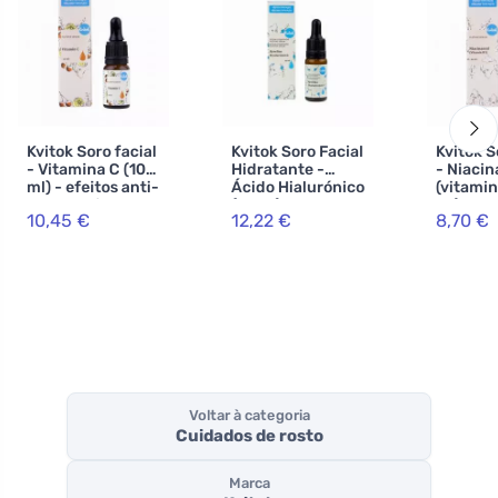
Kvitok Soro facial
Kvitok Soro Facial
Kvitok S
- Vitamina C (10
Hidratante -
- Niaci
ml) - efeitos anti-
Ácido Hialurónico
(vitamin
envelhecimento
(10 ml) -
ml) - pa
10,45 €
12,22 €
8,70 €
Hidratação
com ten
Intensiva
para a a
sensível
madura
Voltar à categoria
Cuidados de rosto
Marca