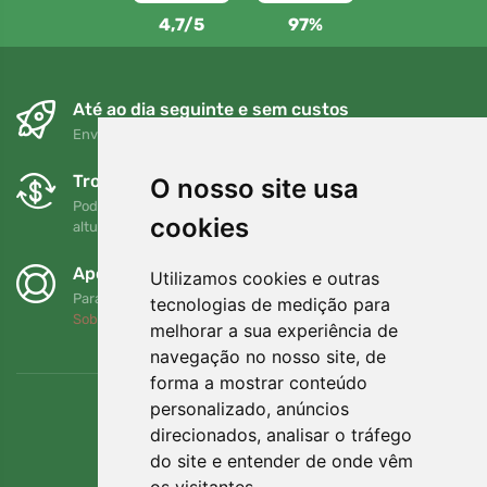
4,7/5
97%
Até ao dia seguinte e sem custos
Envio gratuito para encomendas superiores a 80 EUR
Trocas e devoluções gratuitas
O nosso site usa
Pode devolver ou trocar a sua encomenda em qualquer
cookies
altura no prazo de 90 dias
Apoiamos a Trees.org
Utilizamos cookies e outras
Para cada encomenda plantamos uma árvore! Leia mais
tecnologias de medição para
Sobre nós
.
melhorar a sua experiência de
navegação no nosso site, de
forma a mostrar conteúdo
personalizado, anúncios
direcionados, analisar o tráfego
do site e entender de onde vêm