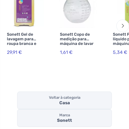
Sonett Gel de
Sonett Copo de
Sonett 
lavagem para
medição para
líquido 
roupa branca e
máquina de lavar
máquina
colorida 5 l
louça 5
29,91 €
1,61 €
5,34 €
Voltar à categoria
Casa
Marca
Sonett