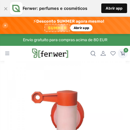
×
Ferwer: perfumes e cosméticos
Abrir app
⚡
Desconto SUMMER agora mesmo!
×
SUMMER
Abrir app
Envio gratuito para compras acima de 80 EUR
0