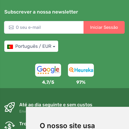
Subscrever a nossa newsletter
Iniciar Sessão
Português / EUR
4,7/5
97%
Até ao dia seguinte e sem custos
Envio gratuito para encomendas superiores a 80 EUR
Trocas e devoluções gratuitas
O nosso site usa