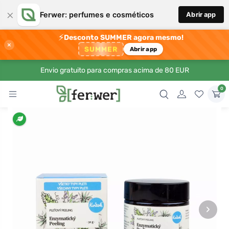
×
Ferwer: perfumes e cosméticos
Abrir app
⚡
Desconto SUMMER agora mesmo!
×
SUMMER
Abrir app
Envio gratuito para compras acima de 80 EUR
0
›