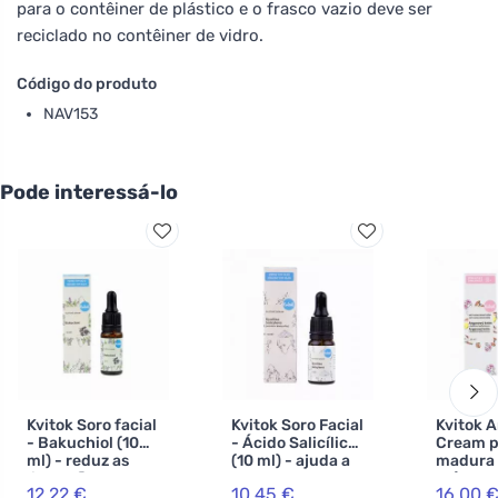
para o contêiner de plástico e o frasco vazio deve ser
reciclado no contêiner de vidro.
Código do produto
NAV153
Pode interessá-lo
Kvitok Soro facial
Kvitok Soro Facial
Kvitok 
- Bakuchiol (10
- Ácido Salicílico
Cream p
ml) - reduz as
(10 ml) - ajuda a
madura 
linhas finas
pele
ml) - co
12,22 €
10,45 €
16,00 
problemática
hialurón