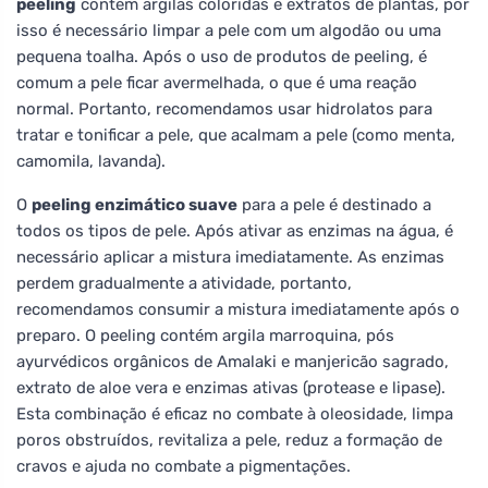
peeling
contém argilas coloridas e extratos de plantas, por
isso é necessário limpar a pele com um algodão ou uma
pequena toalha. Após o uso de produtos de peeling, é
comum a pele ficar avermelhada, o que é uma reação
normal. Portanto, recomendamos usar hidrolatos para
tratar e tonificar a pele, que acalmam a pele (como menta,
camomila, lavanda).
O
peeling enzimático suave
para a pele é destinado a
todos os tipos de pele. Após ativar as enzimas na água, é
necessário aplicar a mistura imediatamente. As enzimas
perdem gradualmente a atividade, portanto,
recomendamos consumir a mistura imediatamente após o
preparo. O peeling contém argila marroquina, pós
ayurvédicos orgânicos de Amalaki e manjericão sagrado,
extrato de aloe vera e enzimas ativas (protease e lipase).
Esta combinação é eficaz no combate à oleosidade, limpa
poros obstruídos, revitaliza a pele, reduz a formação de
cravos e ajuda no combate a pigmentações.