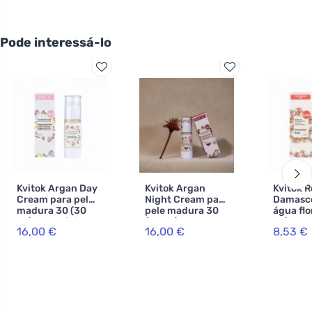
Pode interessá-lo
Kvitok Argan Day
Kvitok Argan
Kvitok R
Cream para pele
Night Cream para
Damasc
madura 30 (30
pele madura 30
água flo
ml) - com ácido
(30 ml) - retarda
ml) - us
16,00 €
16,00 €
8,53 €
hialurónico
o
universa
envelhecimento
da pele