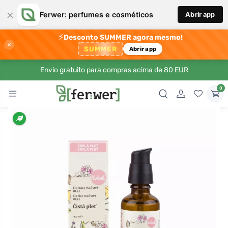
×
Ferwer: perfumes e cosméticos
Abrir app
⚡
Desconto SUMMER agora mesmo!
×
SUMMER
Abrir app
Envio gratuito para compras acima de 80 EUR
0