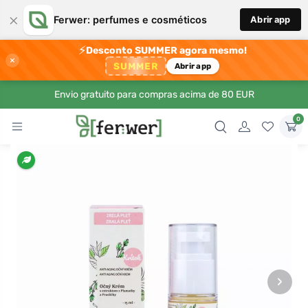
×
Ferwer: perfumes e cosméticos
Abrir app
⚡
Desconto SUMMER agora mesmo!
×
SUMMER
Abrir app
Envio gratuito para compras acima de 80 EUR
0
›