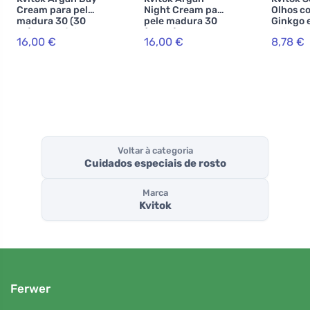
Cream para pele
Night Cream para
Olhos c
madura 30 (30
pele madura 30
Ginkgo e
ml) - com ácido
(30 ml) - retarda
Noite 10
16,00 €
16,00 €
8,78 €
hialurónico
o
on
envelhecimento
da pele
Voltar à categoria
Cuidados especiais de rosto
Marca
Kvitok
Ferwer