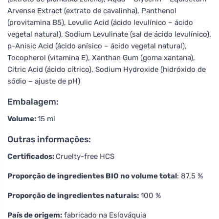
Arvense Extract (extrato de cavalinha), Panthenol
(provitamina B5), Levulic Acid (ácido levulínico – ácido
vegetal natural), Sodium Levulinate (sal de ácido levulínico),
p-Anisic Acid (ácido anísico – ácido vegetal natural),
Tocopherol (vitamina E), Xanthan Gum (goma xantana),
Citric Acid (ácido cítrico), Sodium Hydroxide (hidróxido de
sódio – ajuste de pH)
Embalagem:
Volume:
15 ml
Outras informações:
Certificados:
Cruelty-free HCS
Proporção de ingredientes BIO no volume total
: 87,5 %
Proporção de ingredientes naturais:
100 %
País de origem:
fabricado na Eslováquia