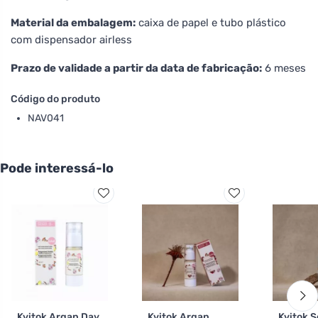
Material da embalagem:
caixa de papel e tubo plástico
com dispensador airless
Prazo de validade a partir da data de fabricação:
6 meses
Código do produto
NAV041
Pode interessá-lo
Kvitok Argan Day
Kvitok Argan
Kvitok S