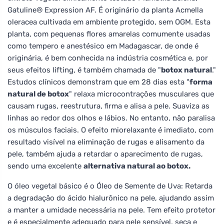
Gatuline® Expression AF. É originário da planta Acmella
oleracea cultivada em ambiente protegido, sem OGM. Esta
planta, com pequenas flores amarelas comumente usadas
como tempero e anestésico em Madagascar, de onde é
originária, é bem conhecida na indústria cosmética e, por
seus efeitos lifting, é também chamada de "
botox natural
."
Estudos clínicos demonstram que em 28 dias esta "
forma
natural de botox
" relaxa microcontrações musculares que
causam rugas, reestrutura, firma e alisa a pele. Suaviza as
linhas ao redor dos olhos e lábios. No entanto, não paralisa
os músculos faciais. O efeito miorelaxante é imediato, com
resultado visível na eliminação de rugas e alisamento da
pele, também ajuda a retardar o aparecimento de rugas,
sendo uma excelente
alternativa natural ao botox.
O óleo vegetal básico é o Óleo de Semente de Uva: Retarda
a degradação do ácido hialurônico na pele, ajudando assim
a manter a umidade necessária na pele. Tem efeito protetor
e é especialmente adequado para pele sensível, seca e