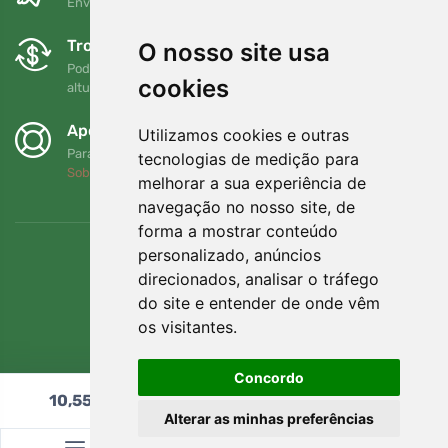
Envio gratuito para encomendas superiores a 80 EUR
Trocas e devoluções gratuitas
O nosso site usa
Pode devolver ou trocar a sua encomenda em qualquer
cookies
altura no prazo de 90 dias
Apoiamos a Trees.org
Utilizamos cookies e outras
Para cada encomenda plantamos uma árvore! Leia mais
tecnologias de medição para
Sobre nós
.
melhorar a sua experiência de
navegação no nosso site, de
forma a mostrar conteúdo
personalizado, anúncios
direcionados, analisar o tráfego
do site e entender de onde vêm
os visitantes.
Concordo
10,55
€
Adicionar ao carrinho
Alterar as minhas preferências