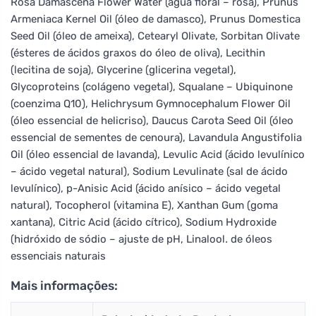
Rosa Damascena Flower Water (água floral – rosa), Prunus
Armeniaca Kernel Oil (óleo de damasco), Prunus Domestica
Seed Oil (óleo de ameixa), Cetearyl Olivate, Sorbitan Olivate
(ésteres de ácidos graxos do óleo de oliva), Lecithin
(lecitina de soja), Glycerine (glicerina vegetal),
Glycoproteins (colágeno vegetal), Squalane – Ubiquinone
(coenzima Q10), Helichrysum Gymnocephalum Flower Oil
(óleo essencial de helicriso), Daucus Carota Seed Oil (óleo
essencial de sementes de cenoura), Lavandula Angustifolia
Oil (óleo essencial de lavanda), Levulic Acid (ácido levulínico
– ácido vegetal natural), Sodium Levulinate (sal de ácido
levulínico), p-Anisic Acid (ácido anísico – ácido vegetal
natural), Tocopherol (vitamina E), Xanthan Gum (goma
xantana), Citric Acid (ácido cítrico), Sodium Hydroxide
(hidróxido de sódio – ajuste de pH, Linalool
.
de óleos
essenciais naturais
Mais informações: