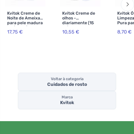
Kvitok Creme de
Kvitok Creme de
Kvitok Ó
Noite de Ameixa
olhos -
Limpeza
para pele madura
diariamente (15
Pura par
50 (30 ml) -
ml) - com
madura 
17,75 €
10,55 €
8,70 €
restaura a
extractos de
não seca
elasticidade
feno-grego e
elastici
rabo de cavalo
Voltar à categoria
Cuidados de rosto
Marca
Kvitok