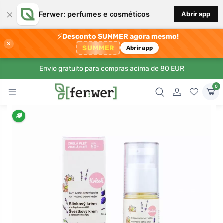
×
Ferwer: perfumes e cosméticos
Abrir app
⚡
Desconto SUMMER agora mesmo!
×
SUMMER
Abrir app
Envio gratuito para compras acima de 80 EUR
0