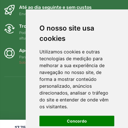
Até ao dia seguinte e sem custos
Envio gratuito para encomendas superiores a 80 EUR
Trocas e devoluções gratuitas
O nosso site usa
Pode devolver ou trocar a sua encomenda em qualquer
cookies
altura no prazo de 90 dias
Apoiamos a Trees.org
Utilizamos cookies e outras
Para cada encomenda plantamos uma árvore! Leia mais
tecnologias de medição para
Sobre nós
.
melhorar a sua experiência de
navegação no nosso site, de
forma a mostrar conteúdo
personalizado, anúncios
direcionados, analisar o tráfego
do site e entender de onde vêm
os visitantes.
Concordo
17,75
€
Adicionar ao carrinho