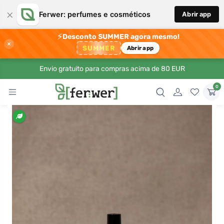
×
Ferwer: perfumes e cosméticos
Abrir app
⚡
Desconto SUMMER agora mesmo!
×
SUMMER
Abrir app
Envio gratuito para compras acima de 80 EUR
0