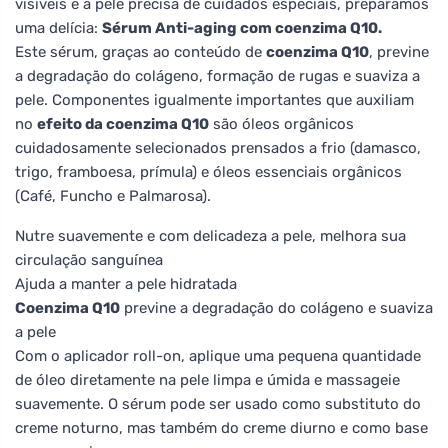
visíveis e a pele precisa de cuidados especiais, preparamos
uma delícia:
Sérum Anti-aging com coenzima Q10.
Este sérum, graças ao conteúdo de
coenzima Q10
, previne
a degradação do colágeno, formação de rugas e suaviza a
pele. Componentes igualmente importantes que auxiliam
no
efeito da coenzima Q10
são óleos orgânicos
cuidadosamente selecionados prensados a frio (damasco,
trigo, framboesa, prímula) e óleos essenciais orgânicos
(Café, Funcho e Palmarosa).
Nutre suavemente e com delicadeza a pele, melhora sua
circulação sanguínea
Ajuda a manter a pele hidratada
Coenzima Q10
previne a degradação do colágeno e suaviza
a pele
Com o aplicador roll-on, aplique uma pequena quantidade
de óleo diretamente na pele limpa e úmida e massageie
suavemente. O sérum pode ser usado como substituto do
creme noturno, mas também do creme diurno e como base