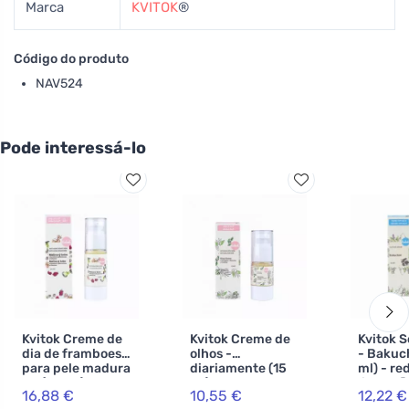
Marca
KVITOK
®
Código do produto
NAV524
Pode interessá-lo
Kvitok Creme de
Kvitok Creme de
Kvitok S
dia de framboesa
olhos -
- Bakuch
para pele madura
diariamente (15
ml) - re
40 (30 ml) - com
ml) - com
linhas f
16,88 €
10,55 €
12,22 €
vitamina e e
extractos de