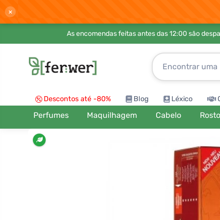
×
As encomendas feitas antes das 12:00 são desp
Descontos até -80%
Blog
Léxico
Perfumes
Maquilhagem
Cabelo
Rost