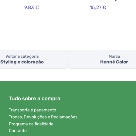
proteção e cuidado
9,83 €
15,27 €
00ml
Premium Végétal 100
Castanha
Voltar à categoria
Marca
Styling e coloração
Henné Color
Tudo sobre a compra
Transporte e pagamento
Trocas, Devoluções e Reclamações
Programa de fidelidade
Contacto