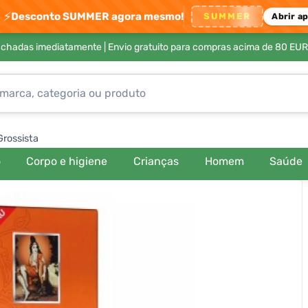
⚡
Desconto SUMMER agora mesmo!
SUMMER
Abrir a
achadas imediatamente |
Envio gratuito para compras acima de 80 EUR
Grossista
o
Corpo e higiene
Crianças
Homem
Saúde