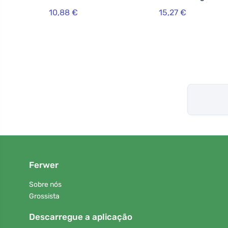
proteção e cuidado
10,88 €
15,27 €
Premium Végétal 1
Preto
Ferwer
Sobre nós
Grossista
Descarregue a aplicação