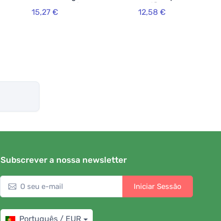
proteção e cuidado
danificados 250ml
15,27 €
12,58 €
ml
Premium Végétal 100ml
Bordeaux
Subscrever a nossa newsletter
Iniciar Sessão
Português / EUR