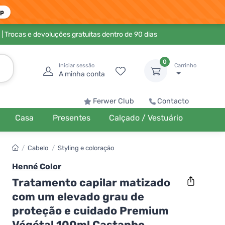
pp
| Trocas e devoluções gratuitas dentro de 90 dias
0
Iniciar sessão
Carrinho
A minha conta
Ferwer Club
Contacto
Casa
Presentes
Calçado / Vestuário
/
Cabelo
/
Styling e coloração
Henné Color
Tratamento capilar matizado
com um elevado grau de
proteção e cuidado Premium
Végétal 100ml Castanho