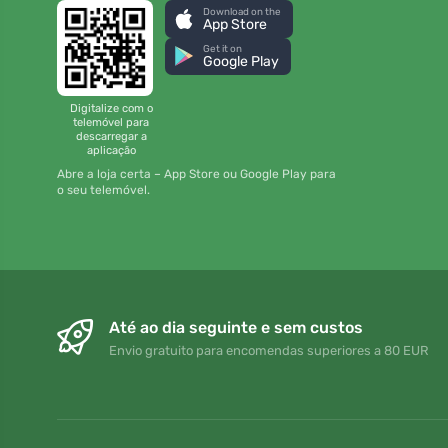
Download on the
App Store
Get it on
Google Play
Digitalize com o
telemóvel para
descarregar a
aplicação
Abre a loja certa – App Store ou Google Play para
o seu telemóvel.
Até ao dia seguinte e sem custos
Envio gratuito para encomendas superiores a 80 EUR