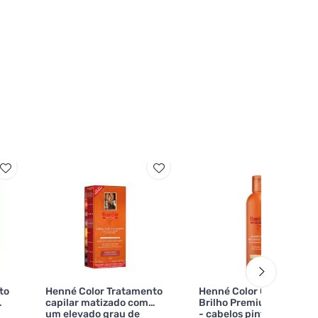
to
Henné Color Tratamento
Henné Color Champô
capilar matizado com
Brilho Premium Végétal
um elevado grau de
- cabelos pintados ou