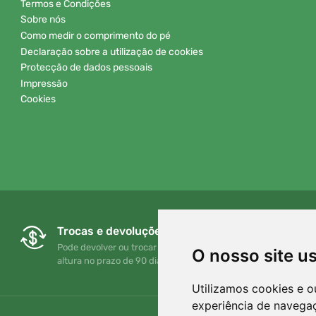
Termos e Condições
Sobre nós
Como medir o comprimento do pé
Declaração sobre a utilização de cookies
Protecção de dados pessoais
Impressão
Cookies
Trocas e devoluções gratuitas
Pode devolver ou trocar a sua encomenda em qualquer
O nosso site u
altura no prazo de 90 dias
Utilizamos cookies e o
experiência de navega