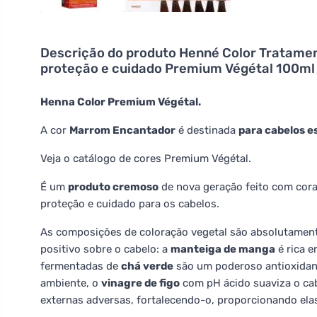
Descrição do produto
Henné Color Tratamen
proteção e cuidado Premium Végétal 100m
Henna Color Premium Végétal.
A cor
Marrom Encantador
é destinada
para cabelos e
Veja o catálogo de cores Premium Végétal.
É um
produto cremoso
de nova geração feito com cora
proteção e cuidado para os cabelos.
As composições de coloração vegetal são absolutamente
positivo sobre o cabelo: a
manteiga de manga
é rica e
fermentadas de
chá verde
são um poderoso antioxidant
ambiente, o
vinagre de figo
com pH ácido suaviza o ca
externas adversas, fortalecendo-o, proporcionando elas