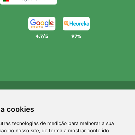
4,7/5
97%
Apoiamos a Trees.org
Para cada encomenda plantamos uma árvore! Leia mais
sa cookies
Sobre nós
.
utras tecnologias de medição para melhorar a sua
ção no nosso site, de forma a mostrar conteúdo