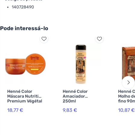
140728490
Pode interessá-lo
Henné Color
Henné Color
Henné C
Máscara Nutritiva
Amaciador
Molho d
Premium Végétal
250ml
fino 90
- cabelos
18,77 €
9,83 €
10,87 €
pintados ou
danificados
200ml