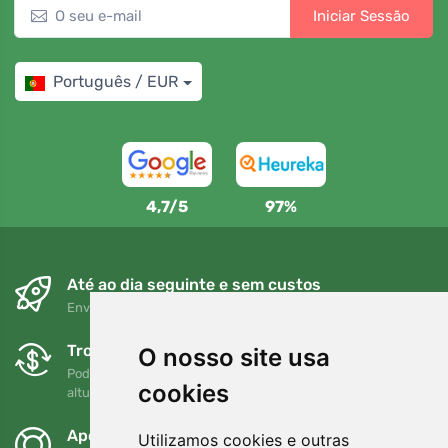
Iniciar Sessão
Português / EUR
4,7/5
97%
Até ao dia seguinte e sem custos
Envio gratuito para encomendas superiores a 80 EUR
Trocas e devoluções gratuitas
O nosso site usa
Pode devolver ou trocar a sua encomenda em qualquer
cookies
altura no prazo de 90 dias
Apoiamos a Trees.org
Utilizamos cookies e outras