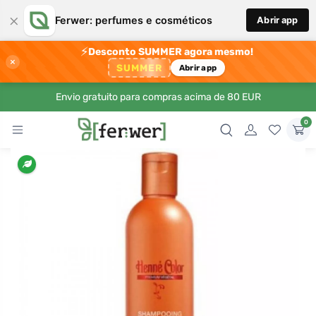
×
Ferwer: perfumes e cosméticos
Abrir app
⚡
Desconto SUMMER agora mesmo!
×
SUMMER
Abrir app
Envio gratuito para compras acima de 80 EUR
0