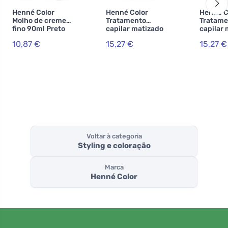
Henné Color
Henné Color
Henné C
Molho de creme
Tratamento
Tratame
fino 90ml Preto
capilar matizado
capilar
com um elevado
com um 
10,87 €
15,27 €
15,27 €
grau de proteção
grau de
e cuidado
e cuida
Premium Végétal
Premium
100ml Castanho
100ml C
Voltar à categoria
Styling e coloração
Marca
Henné Color