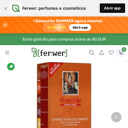
×
Ferwer: perfumes e cosméticos
Abrir app
⚡
Desconto SUMMER agora mesmo!
×
SUMMER
Abrir app
Envio gratuito para compras acima de 80 EUR
0
›