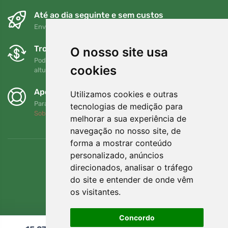
Até ao dia seguinte e sem custos
Envio gratuito para encomendas superiores a 80 EUR
Trocas e devoluções gratuitas
O nosso site usa
Pode devolver ou trocar a sua encomenda em qualquer
cookies
altura no prazo de 90 dias
Apoiamos a Trees.org
Utilizamos cookies e outras
Para cada encomenda plantamos uma árvore! Leia mais
tecnologias de medição para
Sobre nós
.
melhorar a sua experiência de
navegação no nosso site, de
forma a mostrar conteúdo
personalizado, anúncios
direcionados, analisar o tráfego
do site e entender de onde vêm
os visitantes.
Concordo