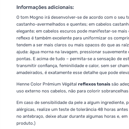
Informações adicionais:
O tom Mogno irá desenvolver-se de acordo com o seu to
castanho-avermelhados e quentes; em cabelos castanho
elegante; em cabelos escuros pode manifestar-se mais 
reflexo é também excelente para uniformizar os comprime
tendem a ser mais claros ou mais opacos do que as raí
ajuda: água morna na lavagem, pressionar suavemente co
pontas. E acima de tudo – permita-se a sensação de est
transmitir confiança, feminilidade e calor, sem ser cham
amadeirados, é exatamente esse detalhe que pode eleva
Henne Color Prémium Végétal
reflexos tonais
são adeq
uso externo nos cabelos, não para colorir sobrancelhas
Em caso de sensibilidade da pele a algum ingrediente, p
alérgicas, realize um teste de tolerância 48 horas ant
no antebraço, deixe atuar durante algumas horas e, em 
produto.)