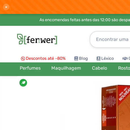
×
As encomendas feitas antes das 12:00 são desp
Descontos até -80%
Blog
Léxico
Perfumes
Maquilhagem
Cabelo
Rost