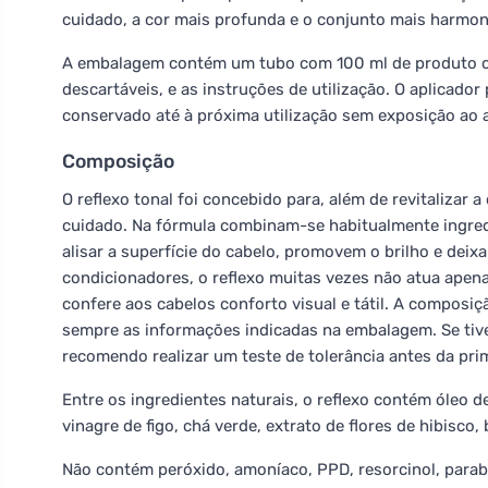
cuidado, a cor mais profunda e o conjunto mais harmon
A embalagem contém um tubo com 100 ml de produto com
descartáveis, e as instruções de utilização. O aplicado
conservado até à próxima utilização sem exposição ao a
Composição
O reflexo tonal foi concebido para, além de revitalizar
cuidado. Na fórmula combinam-se habitualmente ingre
alisar a superfície do cabelo, promovem o brilho e dei
condicionadores, o reflexo muitas vezes não atua ape
confere aos cabelos conforto visual e tátil. A composiç
sempre as informações indicadas na embalagem. Se tiver
recomendo realizar um teste de tolerância antes da prime
Entre os ingredientes naturais, o reflexo contém óleo d
vinagre de figo, chá verde, extrato de flores de hibisco
Não contém peróxido, amoníaco, PPD, resorcinol, para