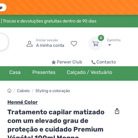
pp
| Trocas e devoluções gratuitas dentro de 90 dias
0
Iniciar sessão
Carrinho
A minha conta
Ferwer Club
Contacto
Casa
Presentes
Calçado / Vestuário
/
Cabelo
/
Styling e coloração
Henné Color
Tratamento capilar matizado
com um elevado grau de
proteção e cuidado Premium
Végétal 100ml Mogno