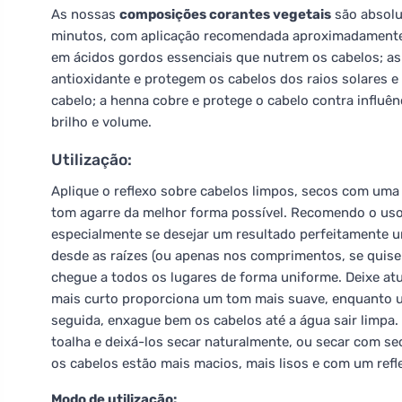
As nossas
composições corantes vegetais
são absolu
minutos, com aplicação recomendada aproximadamente 
em ácidos gordos essenciais que nutrem os cabelos; a
antioxidante e protegem os cabelos dos raios solares e 
cabelo; a henna cobre e protege o cabelo contra influên
brilho e volume.
Utilização:
Aplique o reflexo sobre cabelos limpos, secos com uma 
tom agarre da melhor forma possível. Recomendo o uso
especialmente se desejar um resultado perfeitamente u
desde as raízes (ou apenas nos comprimentos, se quiser
chegue a todos os lugares de forma uniforme. Deixe a
mais curto proporciona um tom mais suave, enquanto 
seguida, enxague bem os cabelos até a água sair limpa
toalha e deixá-los secar naturalmente, ou secar com sec
os cabelos estão mais macios, mais lisos e com um refl
Modo de utilização: