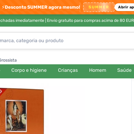
⚡
Desconto SUMMER agora mesmo!
SUMMER
Abrir a
achadas imediatamente |
Envio gratuito para compras acima de 80 EUR
Grossista
o
Corpo e higiene
Crianças
Homem
Saúde