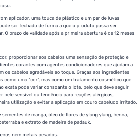
ioso.
 aplicador, uma touca de plástico e um par de luvas
r pode ser fechado de forma a que o produto possa ser
r. O prazo de validade após a primeira abertura é de 12 meses.
 a cor, proporcionar aos cabelos uma sensação de proteção e
dientes corantes com agentes condicionadores que ajudam a
xam os cabelos agradáveis ao toque. Graças aos ingredientes
nas como uma "cor", mas como um tratamento cosmético que
ão exata pode variar consoante o lote, pelo que deve seguir
 pele sensível ou tendência para reações alérgicas,
ira utilização e evitar a aplicação em couro cabeludo irritado.
e sementes de manga, óleo de flores de ylang ylang, henna,
, beterraba e extrato de madeira de padauk.
benos nem metais pesados.