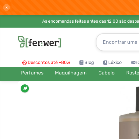
×
As encomendas feitas antes das 12:00 são desp
Descontos até -80%
Blog
Léxico
Perfumes
Maquilhagem
Cabelo
Rost