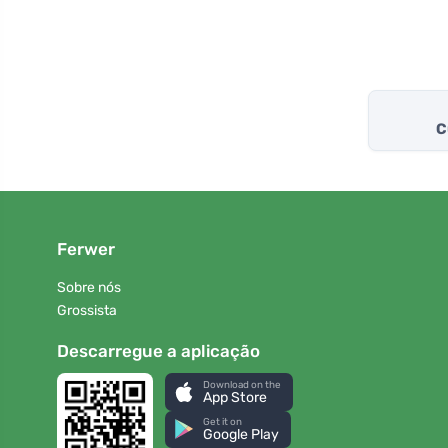
C
Ferwer
Sobre nós
Grossista
Descarregue a aplicação
Download on the
App Store
Get it on
Google Play