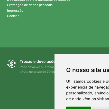
Protecção de dados pessoais
Impressão
Cookies
Trocas e devoluções gratuitas
Pode devolver ou trocar a sua encomenda em qualquer
O nosso site u
altura no prazo de 90 dias
Utilizamos cookies e o
experiência de navega
personalizado, anúncios
de onde vêm os visitan