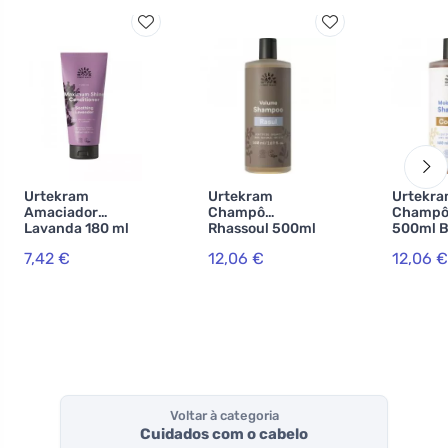
Urtekram
Urtekram
Urtekr
Amaciador
Champô
Champô 
Lavanda 180 ml
Rhassoul 500ml
500ml B
BIO
BIO, VEG
7,42 €
12,06 €
12,06 €
Voltar à categoria
Cuidados com o cabelo