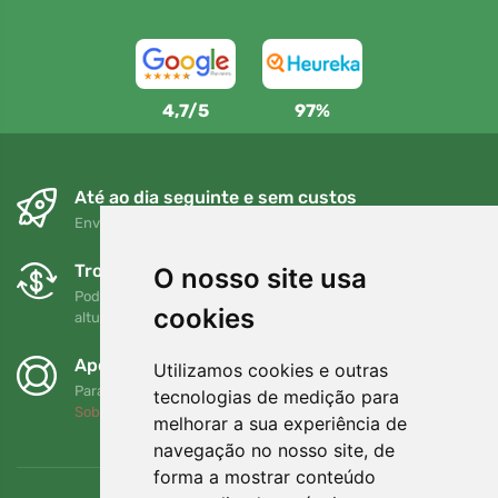
4,7/5
97%
Até ao dia seguinte e sem custos
Envio gratuito para encomendas superiores a 80 EUR
Trocas e devoluções gratuitas
O nosso site usa
Pode devolver ou trocar a sua encomenda em qualquer
cookies
altura no prazo de 90 dias
Apoiamos a Trees.org
Utilizamos cookies e outras
Para cada encomenda plantamos uma árvore! Leia mais
tecnologias de medição para
Sobre nós
.
melhorar a sua experiência de
navegação no nosso site, de
forma a mostrar conteúdo