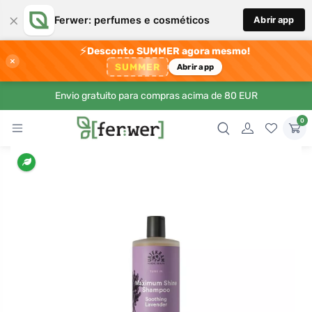
×
Ferwer: perfumes e cosméticos
Abrir app
⚡
Desconto SUMMER agora mesmo!
×
SUMMER
Abrir app
Envio gratuito para compras acima de 80 EUR
0