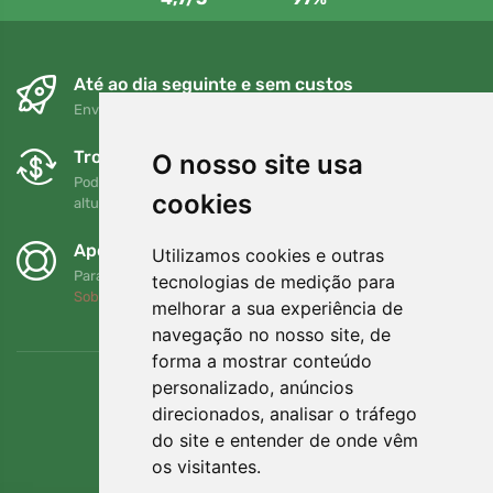
Até ao dia seguinte e sem custos
Envio gratuito para encomendas superiores a 80 EUR
Trocas e devoluções gratuitas
O nosso site usa
Pode devolver ou trocar a sua encomenda em qualquer
cookies
altura no prazo de 90 dias
Apoiamos a Trees.org
Utilizamos cookies e outras
Para cada encomenda plantamos uma árvore! Leia mais
tecnologias de medição para
Sobre nós
.
melhorar a sua experiência de
navegação no nosso site, de
forma a mostrar conteúdo
personalizado, anúncios
direcionados, analisar o tráfego
do site e entender de onde vêm
os visitantes.