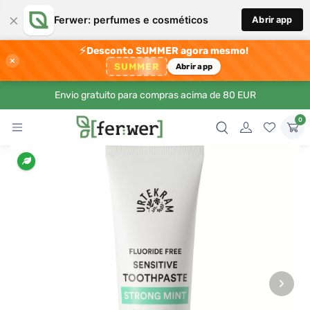
×
Ferwer: perfumes e cosméticos
Abrir app
⚡
Desconto SUMMER agora mesmo!
×
SUMMER
Abrir app
Envio gratuito para compras acima de 80 EUR
0
›