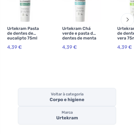
Urtekram Pasta
Urtekram Chá
Urtekra
de dentes de
verde e pasta de
de dent
eucalipto 75ml
dentes de menta
vera 75m
BIO, VEG
75ml BIO, VEG
VEG
4,39 €
4,39 €
4,39 €
Voltar à categoria
Corpo e higiene
Marca
Urtekram