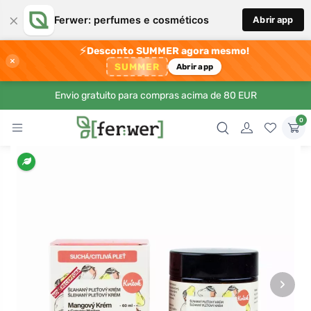
×
Ferwer: perfumes e cosméticos
Abrir app
⚡
Desconto SUMMER agora mesmo!
×
SUMMER
Abrir app
Envio gratuito para compras acima de 80 EUR
0
›