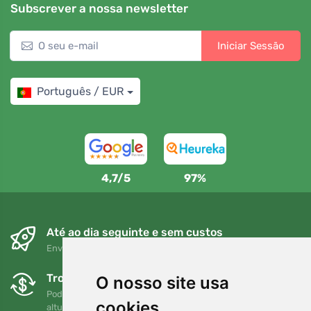
Subscrever a nossa newsletter
Iniciar Sessão
Português / EUR
4,7/5
97%
Até ao dia seguinte e sem custos
Envio gratuito para encomendas superiores a 80 EUR
Trocas e devoluções gratuitas
O nosso site usa
Pode devolver ou trocar a sua encomenda em qualquer
cookies
altura no prazo de 90 dias