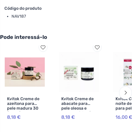
Código do produto
NAV187
Pode interessá-lo
Kvitok Creme de
Kvitok Creme de
Kvitok 
azeitona para
abacate para
noite d
pele madura 30
pele oleosa e
para pel
(60 ml) - nova
problemática (60
sensível
8,18 €
8,18 €
16,00 
fórmula
ml) - nova
com pro
fórmula
b5