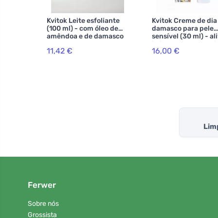
Kvitok Leite esfoliante
Kvitok Creme de dia
(100 ml) - com óleo de
damasco para pele
amêndoa e de damasco
sensível (30 ml) - ali
irritação e vermelh
11,42 €
16,00 €
Lim
Ferwer
Sobre nós
Grossista