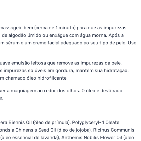
 massageie bem (cerca de 1 minuto) para que as impurezas
o de algodão úmido ou enxágue com água morna. Após a
 um sérum e um creme facial adequado ao seu tipo de pele. Use
uave emulsão leitosa que remove as impurezas da pele,
as impurezas solúveis em gordura, mantêm sua hidratação,
m chamado óleo hidrofilicante.
er a maquiagem ao redor dos olhos. O óleo é destinado
m.
a Biennis Oil (óleo de prímula), Polyglyceryl-4 Oleate
mmondsia Chinensis Seed Oil (óleo de jojoba), Ricinus Communis
l (óleo essencial de lavanda), Anthemis Nobilis Flower Oil (óleo