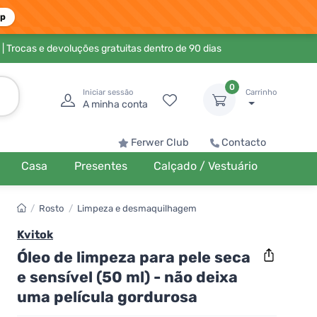
pp
| Trocas e devoluções gratuitas dentro de 90 dias
0
Iniciar sessão
Carrinho
A minha conta
Ferwer Club
Contacto
Casa
Presentes
Calçado / Vestuário
/
Rosto
/
Limpeza e desmaquilhagem
Kvitok
Óleo de limpeza para pele seca
e sensível (50 ml) - não deixa
uma película gordurosa