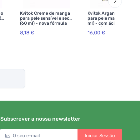
co
Kvitok Creme de manga
Kvitok Argan Day Cream
) -
para pele sensível e seca
para pele madura 30 (30
(60 ml) - nova fórmula
ml) - com ácido
hialurónico
8,18 €
16,00 €
Subscrever a nossa newsletter
Iniciar Sessão