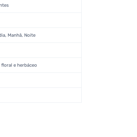
antes
dia, Manhã, Noite
floral e herbáceo