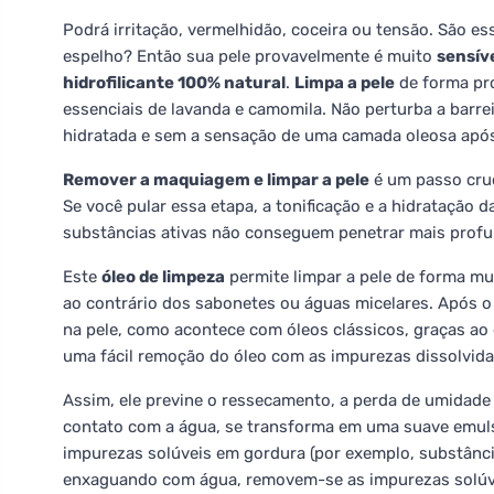
Podrá irritação, vermelhidão, coceira ou tensão. São e
espelho? Então sua pele provavelmente é muito
sensív
hidrofilicante 100% natural
.
Limpa a pele
de forma pro
essenciais de lavanda e camomila. Não perturba a barrei
hidratada e sem a sensação de uma camada oleosa após
Remover a maquiagem e limpar a pele
é um passo cruc
Se você pular essa etapa, a tonificação e a hidratação 
substâncias ativas não conseguem penetrar mais profu
Este
óleo de limpeza
permite limpar a pele de forma mui
ao contrário dos sabonetes ou águas micelares. Após 
na pele, como acontece com óleos clássicos, graças ao e
uma fácil remoção do óleo com as impurezas dissolvida
Assim, ele previne o ressecamento, a perda de umidade
contato com a água, se transforma em uma suave emulsã
impurezas solúveis em gordura (por exemplo, substância
enxaguando com água, removem-se as impurezas solúve