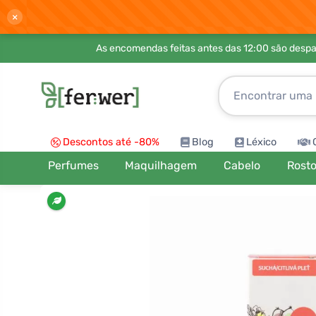
×
As encomendas feitas antes das 12:00 são desp
Descontos até -80%
Blog
Léxico
Perfumes
Maquilhagem
Cabelo
Rost