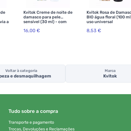
 de
Kvitok Creme de noite de
Kvitok Rosa de Damas
damasco para pele
BIO água floral (100 ml
via a
sensível (30 ml) - com
uso universal
idão
provitamina b5
16,00 €
8,53 €
Voltar à categoria
Marca
peza e desmaquilhagem
Kvitok
Tudo sobre a compra
Transporte e pagamento
Trocas, Devoluções e Reclamações