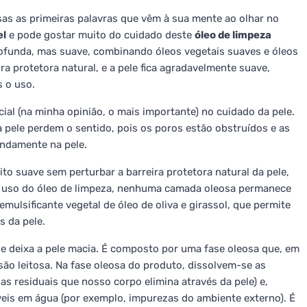
ssas as primeiras palavras que vêm à sua mente ao olhar no
el
e pode gostar muito do cuidado deste
óleo de limpeza
funda, mas suave, combinando óleos vegetais suaves e óleos
ra protetora natural, e a pele fica agradavelmente suave,
 o uso.
ial (na minha opinião, o mais importante) no cuidado da pele.
da pele perdem o sentido, pois os poros estão obstruídos e as
ndamente na pele.
to suave sem perturbar a barreira protetora natural da pele,
o uso do óleo de limpeza, nenhuma camada oleosa permanece
mulsificante vegetal de óleo de oliva e girassol, que permite
s da pele.
 e deixa a pele macia. É composto por uma fase oleosa que, em
o leitosa. Na fase oleosa do produto, dissolvem-se as
s residuais que nosso corpo elimina através da pele) e,
is em água (por exemplo, impurezas do ambiente externo). É