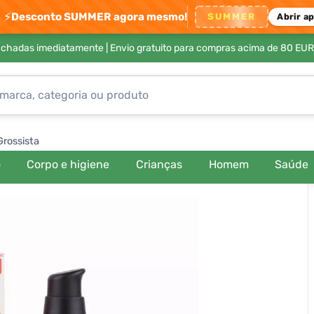
⚡
Desconto SUMMER agora mesmo!
SUMMER
Abrir a
achadas imediatamente |
Envio gratuito para compras acima de 80 EUR
Grossista
o
Corpo e higiene
Crianças
Homem
Saúde