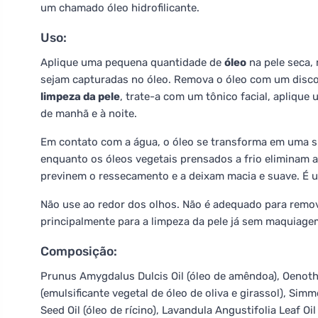
um chamado óleo hidrofilicante.
Uso:
Aplique uma pequena quantidade de
óleo
na pele seca,
sejam capturadas no óleo. Remova o óleo com um disc
limpeza da pele
, trate-a com um tônico facial, aplique
de manhã e à noite.
Em contato com a água, o óleo se transforma em uma s
enquanto os óleos vegetais prensados a frio eliminam 
previnem o ressecamento e a deixam macia e suave. É u
Não use ao redor dos olhos. Não é adequado para remov
principalmente para a limpeza da pele já sem maquiage
Composição:
Prunus Amygdalus Dulcis Oil (óleo de amêndoa), Oenother
(emulsificante vegetal de óleo de oliva e girassol), Si
Seed Oil (óleo de rícino), Lavandula Angustifolia Leaf Oi