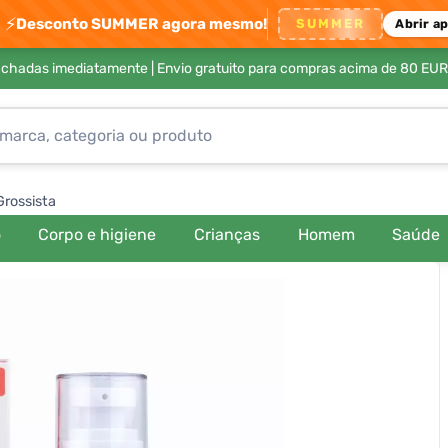
⚡
Desconto SUMMER agora mesmo!
SUMMER
Abrir a
achadas imediatamente |
Envio gratuito para compras acima de 80 EUR
Grossista
o
Corpo e higiene
Crianças
Homem
Saúde