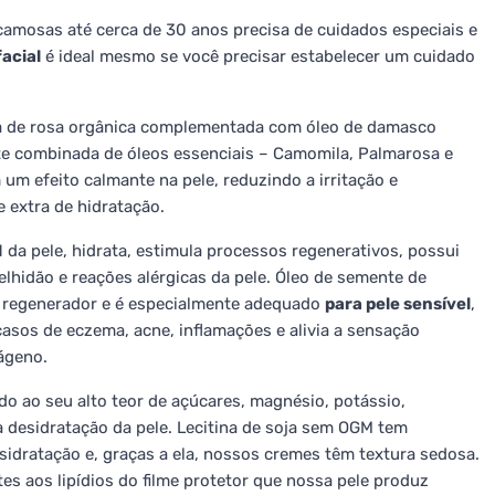
amosas até cerca de 30 anos precisa de cuidados especiais e
acial
é ideal mesmo se você precisar estabelecer um cuidado
ua de rosa orgânica complementada com óleo de damasco
e combinada de óleos essenciais – Camomila, Palmarosa e
um efeito calmante na pele, reduzindo a irritação e
 extra de hidratação.
da pele, hidrata, estimula processos regenerativos, possui
elhidão e reações alérgicas da pele. Óleo de semente de
 e regenerador e é especialmente adequado
para pele sensível
,
casos de eczema, acne, inflamações e alivia a sensação
ágeno.
do ao seu alto teor de açúcares, magnésio, potássio,
 a desidratação da pele. Lecitina de soja sem OGM tem
esidratação e, graças a ela, nossos cremes têm textura sedosa.
es aos lipídios do filme protetor que nossa pele produz