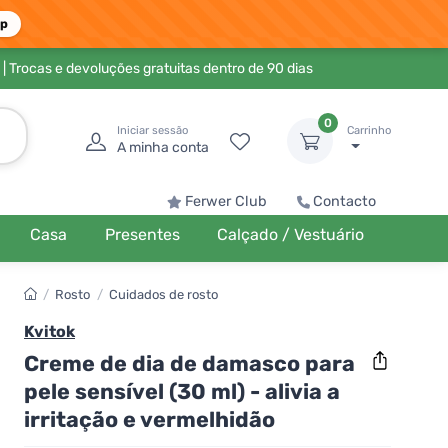
pp
| Trocas e devoluções gratuitas dentro de 90 dias
0
Iniciar sessão
Carrinho
A minha conta
Ferwer Club
Contacto
Casa
Presentes
Calçado / Vestuário
/
Rosto
/
Cuidados de rosto
Kvitok
Creme de dia de damasco para
pele sensível (30 ml) - alivia a
irritação e vermelhidão