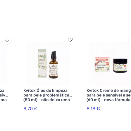
eza
Kvitok Óleo de limpeza
Kvitok Creme de man
sível
para pele problemática
para pele sensível e s
 uma
(50 ml) - não deixa uma
(60 ml) - nova fórmula
película gordurosa
8,70 €
8,18 €