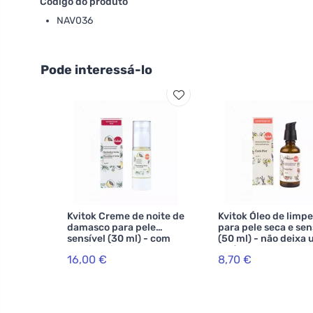
Código do produto
NAV036
Pode interessá-lo
Kvitok Creme de noite de
Kvitok Óleo de limp
damasco para pele
para pele seca e sen
sensível (30 ml) - com
(50 ml) - não deixa
provitamina b5
película gordurosa
16,00 €
8,70 €