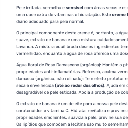
Pele irritada, vermelha e
sensível
com áreas secas e esc
uma dose extra de vitaminas e hidratação. Este
creme f
diário adequado para pele normal.
O principal componente deste creme é, portanto, a ág
suave, extrato de banana e uma mistura cuidadosament
Lavanda. A mistura equilibrada desses ingredientes tem 
vermelhidão, enquanto a água de rosa oferece uma dose
Água floral de Rosa Damascena (orgânica): Mantém o pH 
propriedades anti-inflamatórias. Refresca, acalma verm
damasco (orgânico, não refinado): Tem efeito protetor
seca e envelhecida
(até ao redor dos olhos)
. Ajuda em 
desagradável de pele esticada. Apoia a produção de col
O extrato de banana é um deleite para a nossa pele devi
carotenóides e vitamina C. Hidrata, revitaliza e previne
propriedades emolientes, suaviza a pele, previne sua d
Os lipídios que compõem a lecitina são muito semelhant