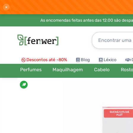
×
As encomendas feitas antes das 12:00 são desp
Descontos até -80%
Blog
Léxico
Perfumes
Maquilhagem
Cabelo
Rost