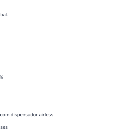
bal.
 %
o com dispensador airless
eses