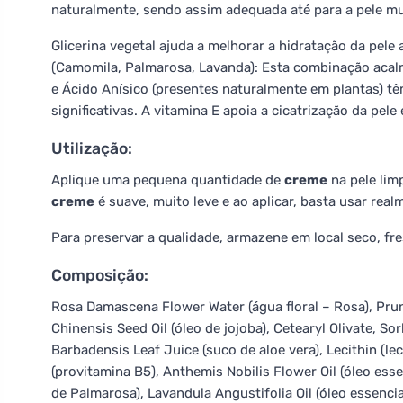
naturalmente, sendo assim adequada até para a pele mu
Glicerina vegetal ajuda a melhorar a hidratação da pe
(Camomila, Palmarosa, Lavanda): Esta combinação acalma
e Ácido Anísico (presentes naturalmente em plantas) tê
significativas. A vitamina E apoia a cicatrização da pele
Utilização:
Aplique uma pequena quantidade de
creme
na pele lim
creme
é suave, muito leve e ao aplicar, basta usar re
Para preservar a qualidade, armazene em local seco, fre
Composição:
Rosa Damascena Flower Water (água floral – Rosa), Pru
Chinensis Seed Oil (óleo de jojoba), Cetearyl Olivate, So
Barbadensis Leaf Juice (suco de aloe vera), Lecithin (lec
(provitamina B5), Anthemis Nobilis Flower Oil (óleo ess
de Palmarosa), Lavandula Angustifolia Oil (óleo essencia