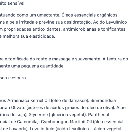
ito sensível.
le atuando como um umectante. Óleos essenciais orgânicos
 a pele irritada e previne sua desidratação. Ácido Levulínico
m propriedades antioxidantes, antimicrobianas e tonificantes
 e melhora sua elasticidade.
pa e tonificada do rosto e massageie suavemente. A textura do
almente uma pequena quantidade.
sco e escuro.
nus Armeniaca Kernel Oil (óleo de damasco), Simmondsia
rbitan Olivate (ésteres de ácidos graxos do óleo de oliva), Aloe
itina de soja), Glycerine (glicerina vegetal), Panthenol
encial de Camomila), Cymbopogon Martinii Oil (óleo essencial
l de Lavanda), Levulic Acid (ácido levulínico – ácido vegetal