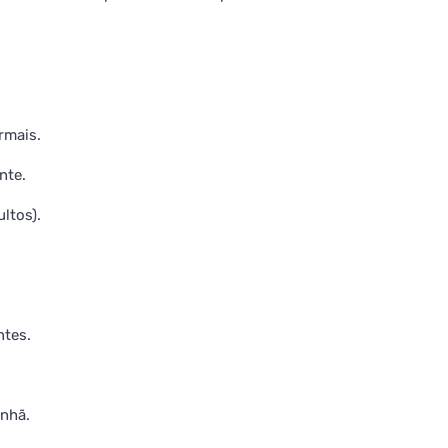
ormais.
nte.
ultos).
ntes.
anhã.