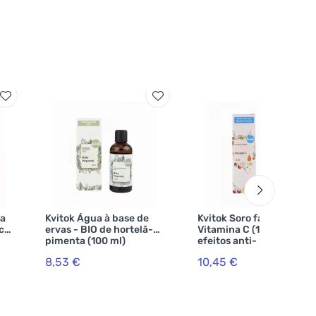
ga
Kvitok Água à base de
Kvitok Soro facial -
eca
ervas - BIO de hortelã-
Vitamina C (10 ml) -
pimenta (100 ml)
efeitos anti-
envelhecimento
8,53 €
10,45 €