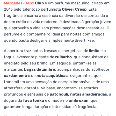
Mercedes-Benz
Club
é um perfume masculino, criado em
2013 pelo talentoso perfumista
Olivier Cresp
. Esta
fragrância encarna a essência da diversão descontraída e
de um estilo de vida moderno; é destinada à geração jovem
que aproveita a vida sem preocupações desnecessárias. O
perfume é o companheiro ideal para noites com amigos,
quando basta desligar e simplesmente divertir-se.
A abertura traz notas frescas e energéticas de
limão
e o
toque levemente picante de
ruibarbo
, que conquistam de
imediato pelo seu brilho. Em seguida, juntam-se as
marcantes
bagas de zimbro
, acompanhadas do acolhedor
cardamomo
e de
notas aquáticas
revigorantes, que
transmitem uma sensação de energia indomável e de uma
atmosfera vibrante. Na base, encontram-se acordes
profundos e sensuais de
patchouli
,
notas amadeiradas
, a
doçura da
fava tonka
e o moderno
ambroxan
, que
garantem longa duração e intensidade à fragrância.