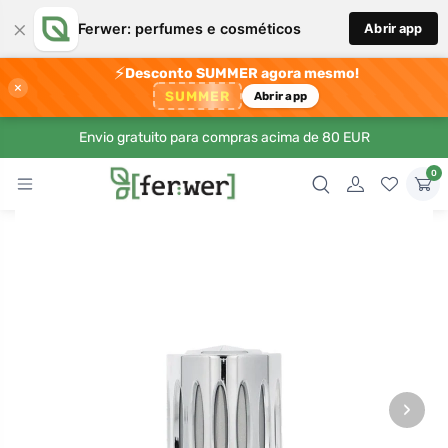
×
Ferwer: perfumes e cosméticos
Abrir app
⚡
Desconto SUMMER agora mesmo!
×
SUMMER
Abrir app
Envio gratuito para compras acima de 80 EUR
0
›