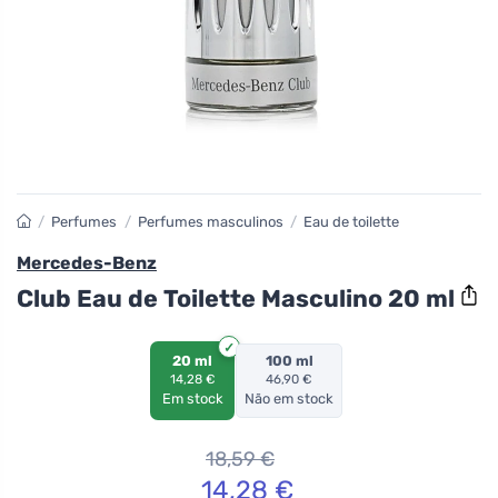
/
Perfumes
/
Perfumes masculinos
/
Eau de toilette
Mercedes-Benz
Club Eau de Toilette Masculino 20 ml
20 ml
100 ml
14,28 €
46,90 €
Em stock
Não em stock
18,59
€
14,28
€