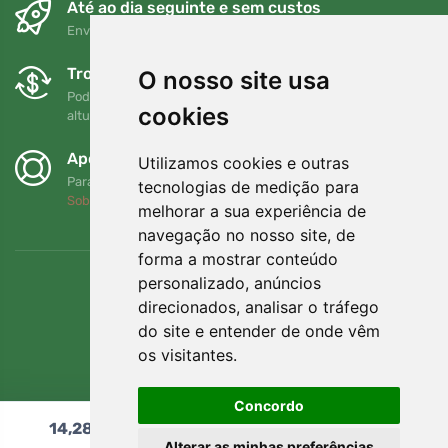
Até ao dia seguinte e sem custos
Envio gratuito para encomendas superiores a 80 EUR
Trocas e devoluções gratuitas
O nosso site usa
Pode devolver ou trocar a sua encomenda em qualquer
cookies
altura no prazo de 90 dias
Apoiamos a Trees.org
Utilizamos cookies e outras
Para cada encomenda plantamos uma árvore! Leia mais
tecnologias de medição para
Sobre nós
.
melhorar a sua experiência de
navegação no nosso site, de
forma a mostrar conteúdo
personalizado, anúncios
direcionados, analisar o tráfego
do site e entender de onde vêm
os visitantes.
Concordo
14,28
€
Adicionar ao carrinho
Alterar as minhas preferências