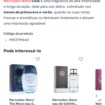
Mercedes-Benz
Club
é uma fragrância de alta intensidade
e longa duração, ideal para uso diário, sobretudo nos
meses de primavera e verão
, quando as suas notas
frescas e aromáticas se destacam lindamente e deixam
uma impressão agradável.
Código do produto
PRFZ799440
Pode interessá-lo
Mercedes-Benz
Mercedes-Benz
Merce
The Move eau de
eau de toilette
Woman