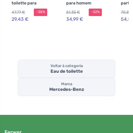
toilette para
para homem
parfu
homens 100 ml
mulhe
47,77 €
51,35 €
70,86
-38%
-32%
29,43 €
34,99 €
54,5
Voltar à categoria
Eau de toilette
Marca
Mercedes-Benz
Ferwer