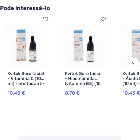
Pode interessá-lo
Kvitok Soro facial
Kvitok Soro facial
Kvitok S
- Vitamina C (10
- Niacinamida
- Ácido 
ml) - efeitos anti-
(vitamina B3) (10
(10 ml) 
envelhecimento
ml) - para pele
pele
10,45 €
8,70 €
10,45 
com tendência
problem
para a acne,
sensível e
madura