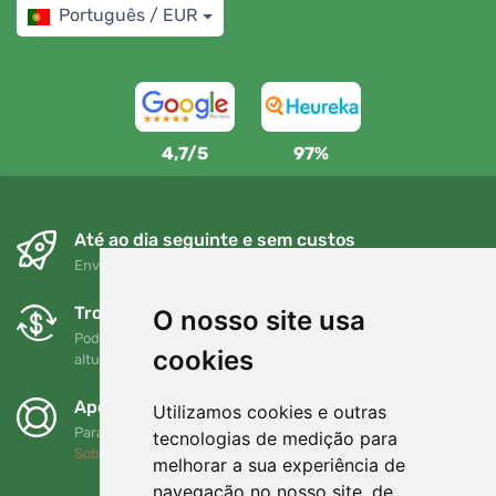
Português / EUR
4,7/5
97%
Até ao dia seguinte e sem custos
Envio gratuito para encomendas superiores a 80 EUR
Trocas e devoluções gratuitas
O nosso site usa
Pode devolver ou trocar a sua encomenda em qualquer
cookies
altura no prazo de 90 dias
Apoiamos a Trees.org
Utilizamos cookies e outras
Para cada encomenda plantamos uma árvore! Leia mais
tecnologias de medição para
Sobre nós
.
melhorar a sua experiência de
navegação no nosso site, de