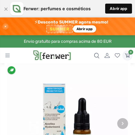
×
Ferwer: perfumes e cosméticos
Abrir app
⚡
Desconto SUMMER agora mesmo!
×
SUMMER
Abrir app
Envio gratuito para compras acima de 80 EUR
0
›