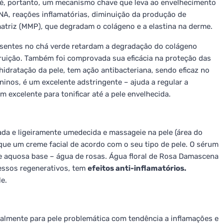
OS é, portanto, um mecanismo chave que leva ao envelhecimento
DNA, reações inflamatórias, diminuição da produção de
atriz (MMP), que degradam o colágeno e a elastina na derme.
esentes no chá verde retardam a degradação do colágeno
truição. Também foi comprovada sua eficácia na proteção das
hidratação da pele, tem ação antibacteriana, sendo eficaz no
ninos, é um excelente adstringente – ajuda a regular a
m excelente para tonificar até a pele envelhecida.
cada e ligeiramente umedecida e massageie na pele (área do
que um creme facial de acordo com o seu tipo de pele. O sérum
se aquosa base – água de rosas. Água floral de Rosa Damascena
cessos regenerativos, tem
efeitos anti-inflamatórios.
e.
ialmente para pele problemática com tendência a inflamações e