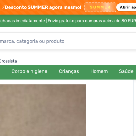
⚡
Desconto SUMMER agora mesmo!
SUMMER
Abrir a
achadas imediatamente |
Envio gratuito para compras acima de 80 EUR
Grossista
o
Corpo e higiene
Crianças
Homem
Saúde