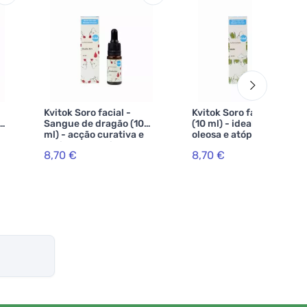
Kvitok Soro facial -
Kvitok Soro facial - MSM
Sangue de dragão (10
(10 ml) - ideal para pele
ml) - acção curativa e
oleosa e atópica
anti-envelhecimento
8,70 €
8,70 €