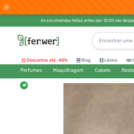
×
As encomendas feitas antes das 12:00 são desp
Descontos até -80%
Blog
Léxico
Perfumes
Maquilhagem
Cabelo
Rost