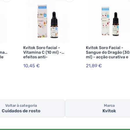
Kvitok Soro facial -
Kvitok Soro Facial -
ina
Vitamina C (10 ml) -
Sangue do Dragão (30
le
efeitos anti-
ml) - acção curativa e
 a
envelhecimento
anti-envelhecimento
10,45 €
21,89 €
dura
Voltar à categoria
Marca
Cuidados de rosto
Kvitok