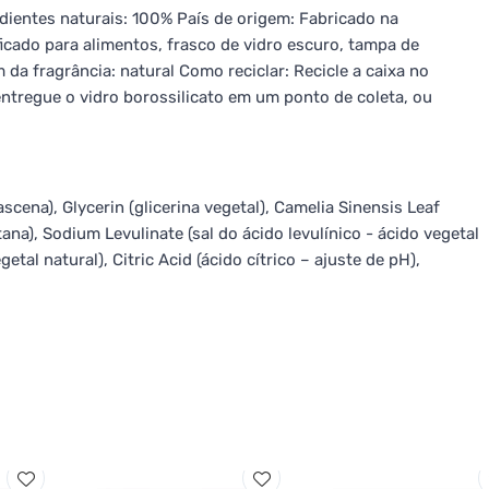
ientes naturais: 100% País de origem: Fabricado na
ficado para alimentos, frasco de vidro escuro, tampa de
 da fragrância: natural Como reciclar: Recicle a caixa no
entregue o vidro borossilicato em um ponto de coleta, ou
ena), Glycerin (glicerina vegetal), Camelia Sinensis Leaf
na), Sodium Levulinate (sal do ácido levulínico - ácido vegetal
etal natural), Citric Acid (ácido cítrico – ajuste de pH),