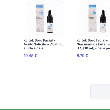
Kvitok Soro Facial -
Kvitok Soro facial -
Ácido Salicílico (10 ml) -
Niacinamida (vitam
ajuda a pele
B3) (10 ml) - para pe
problemática
com tendência para
10,45 €
8,70 €
acne, sensível e ma