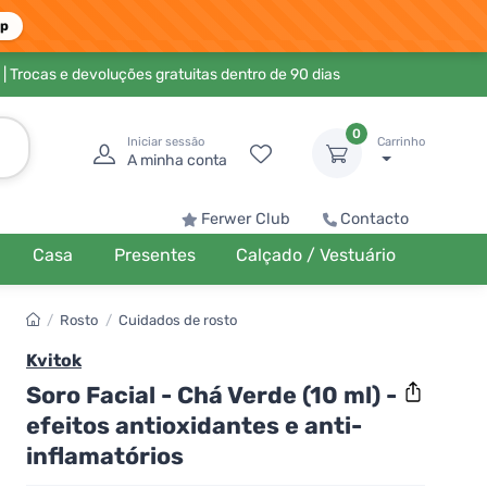
pp
| Trocas e devoluções gratuitas dentro de 90 dias
0
Iniciar sessão
Carrinho
A minha conta
Ferwer Club
Contacto
Casa
Presentes
Calçado / Vestuário
/
Rosto
/
Cuidados de rosto
Kvitok
Soro Facial - Chá Verde (10 ml) -
efeitos antioxidantes e anti-
inflamatórios