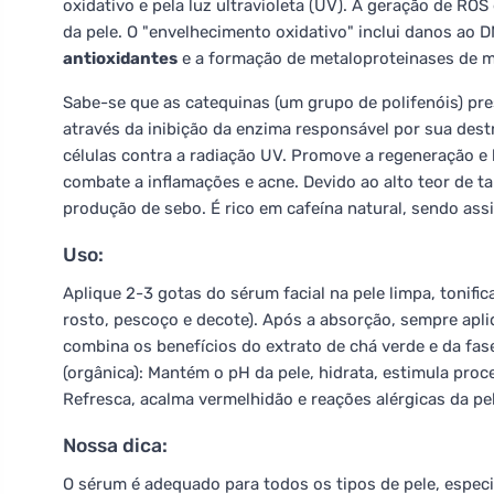
oxidativo e pela luz ultravioleta (UV). A geração de R
da pele. O "envelhecimento oxidativo" inclui danos ao 
antioxidantes
e a formação de metaloproteinases de m
Sabe-se que as catequinas (um grupo de polifenóis) pr
através da inibição da enzima responsável por sua des
células contra a radiação UV. Promove a regeneração e 
combate a inflamações e acne. Devido ao alto teor de ta
produção de sebo. É rico em cafeína natural, sendo assi
Uso:
Aplique 2-3 gotas do sérum facial na pele limpa, tonifi
rosto, pescoço e decote). Após a absorção, sempre apli
combina os benefícios do extrato de chá verde e da fa
(orgânica): Mantém o pH da pele, hidrata, estimula pro
Refresca, acalma vermelhidão e reações alérgicas da pel
Nossa dica:
O sérum é adequado para todos os tipos de pele, espec