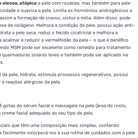
e oleosa, atópica
e pele com rosácea, mas também para pele
icidade e suaviza a pele. Limita os hormônios androgênicos e
assim a formação de cravos, cistos e milia. Além disso, pode
tese de colágeno. Melhora a condição da pele, possui ação anti-
idrata a pele seca, reduz o tecido cicatricial e melhora a
a acalmar e reduzir a vermelhidão da pele – o que é benéfico
endo MSM pode ser excelente como remédio para tratamento
ou queimaduras solares leves e também pode ser aplicado na
s.
da pele, hidrata, estimula processos regenerativos, possui
 e reações alérgicas da pele.
3 gotas do sérum facial e massageie na pele (área do rosto,
creme facial adequado ao seu tipo de pele.
faciais que têm uma composição mais simples, contendo
 facilmente incorporá-los à sua rotina de cuidados com a pele