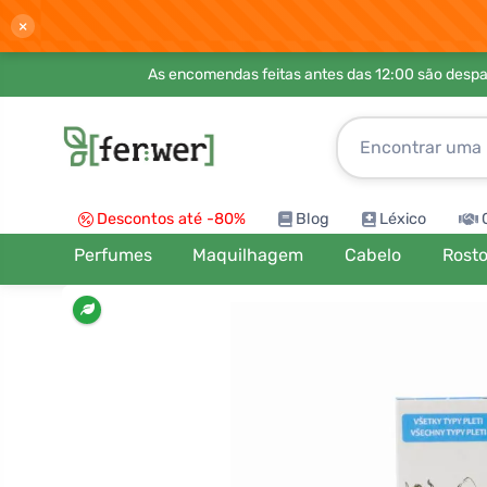
×
As encomendas feitas antes das 12:00 são desp
Descontos até -80%
Blog
Léxico
Perfumes
Maquilhagem
Cabelo
Rost