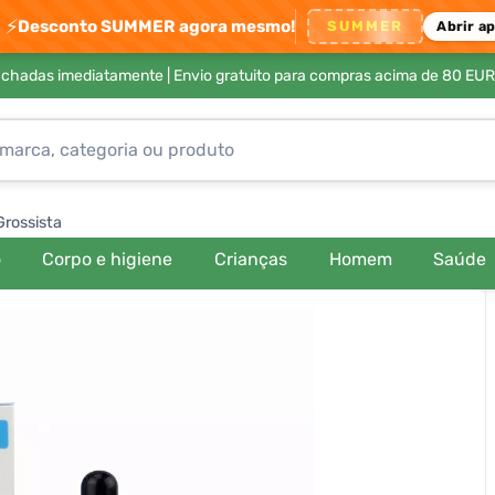
⚡
Desconto SUMMER agora mesmo!
SUMMER
Abrir a
achadas imediatamente |
Envio gratuito para compras acima de 80 EUR
Grossista
o
Corpo e higiene
Crianças
Homem
Saúde