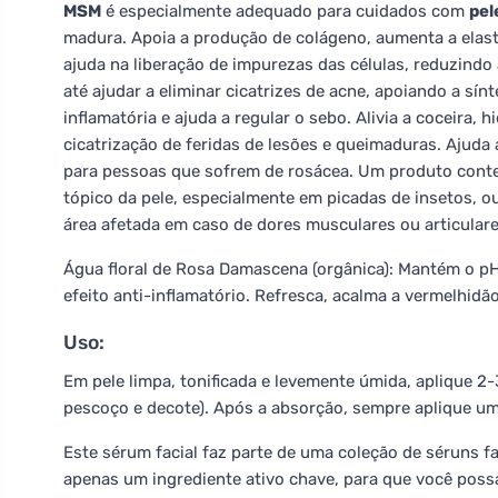
MSM
é especialmente adequado para cuidados com
pel
madura. Apoia a produção de colágeno, aumenta a elast
ajuda na liberação de impurezas das células, reduzindo 
até ajudar a eliminar cicatrizes de acne, apoiando a sín
inflamatória e ajuda a regular o sebo. Alivia a coceira, h
cicatrização de feridas de lesões e queimaduras. Ajuda 
para pessoas que sofrem de rosácea. Um produto cont
tópico da pele, especialmente em picadas de insetos, 
área afetada em caso de dores musculares ou articulare
Água floral de Rosa Damascena (orgânica): Mantém o pH 
efeito anti-inflamatório. Refresca, acalma a vermelhidão
Uso:
Em pele limpa, tonificada e levemente úmida, aplique 2-
pescoço e decote). Após a absorção, sempre aplique um 
Este sérum facial faz parte de uma coleção de séruns 
apenas um ingrediente ativo chave, para que você possa