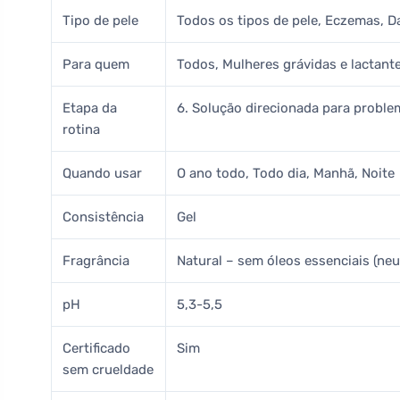
Tipo de pele
Todos os tipos de pele, Eczemas, D
Para quem
Todos, Mulheres grávidas e lactant
Etapa da
6. Solução direcionada para proble
rotina
Quando usar
O ano todo, Todo dia, Manhã, Noite
Consistência
Gel
Fragrância
Natural – sem óleos essenciais (neu
pH
5,3-5,5
Certificado
Sim
sem crueldade