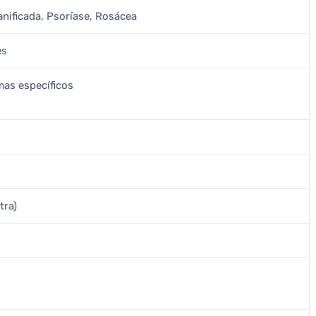
anificada, Psoríase, Rosácea
es
mas específicos
tra)