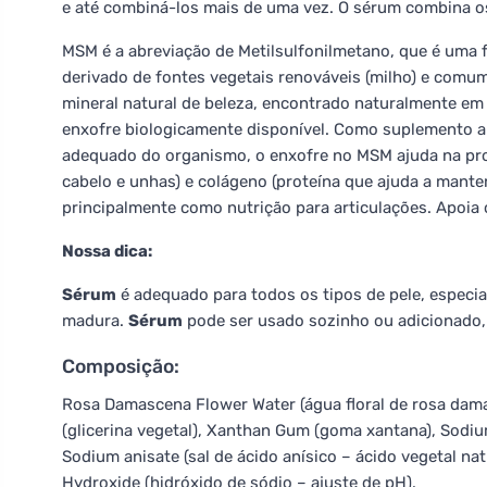
e até combiná-los mais de uma vez. O sérum combina o
MSM é a abreviação de Metilsulfonilmetano, que é uma f
derivado de fontes vegetais renováveis (milho) e com
mineral natural de beleza, encontrado naturalmente em
enxofre biologicamente disponível. Como suplemento 
adequado do organismo, o enxofre no MSM ajuda na prod
cabelo e unhas) e colágeno (proteína que ajuda a manter 
principalmente como nutrição para articulações. Apoia
Nossa dica:
Sérum
é adequado para todos os tipos de pele, especi
madura.
Sérum
pode ser usado sozinho ou adicionado,
Composição:
Rosa Damascena Flower Water (água floral de rosa dama
(glicerina vegetal), Xanthan Gum (goma xantana), Sodium 
Sodium anisate (sal de ácido anísico – ácido vegetal natu
Hydroxide (hidróxido de sódio – ajuste de pH).