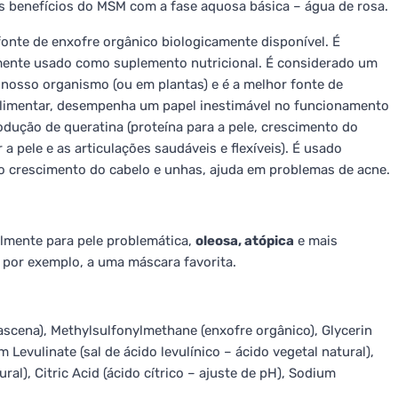
s benefícios do MSM com a fase aquosa básica – água de rosa.
onte de enxofre orgânico biologicamente disponível. É
umente usado como suplemento nutricional. É considerado um
 nosso organismo (ou em plantas) e é a melhor fonte de
alimentar, desempenha um papel inestimável no funcionamento
ução de queratina (proteína para a pele, crescimento do
a pele e as articulações saudáveis e flexíveis). É usado
 o crescimento do cabelo e unhas, ajuda em problemas de acne.
almente para pele problemática,
oleosa, atópica
e mais
 por exemplo, a uma máscara favorita.
scena), Methylsulfonylmethane (enxofre orgânico), Glycerin
Levulinate (sal de ácido levulínico – ácido vegetal natural),
ral), Citric Acid (ácido cítrico – ajuste de pH), Sodium