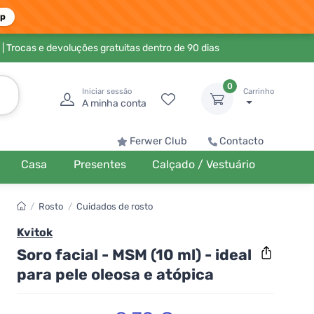
pp
| Trocas e devoluções gratuitas dentro de 90 dias
0
Iniciar sessão
Carrinho
A minha conta
Ferwer Club
Contacto
Casa
Presentes
Calçado / Vestuário
/
Rosto
/
Cuidados de rosto
Kvitok
Soro facial - MSM (10 ml) - ideal
para pele oleosa e atópica