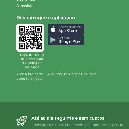
Grossista
Descarregue a aplicação
Download on the
App Store
Get it on
Google Play
Digitalize com o
telemóvel para
descarregar a
aplicação
Abre a loja certa – App Store ou Google Play para
o seu telemóvel.
Até ao dia seguinte e sem custos
Envio gratuito para encomendas superiores a 80 EUR