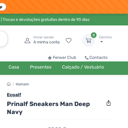
pp
| Trocas e devoluções gratuitas dentro de 90 dias
0
Iniciar sessão
Carrinho
A minha conta
Ferwer Club
Contacto
Casa
Presentes
Calçado / Vestuário
/
Homem
Ecoalf
Prinalf Sneakers Man Deep
Navy