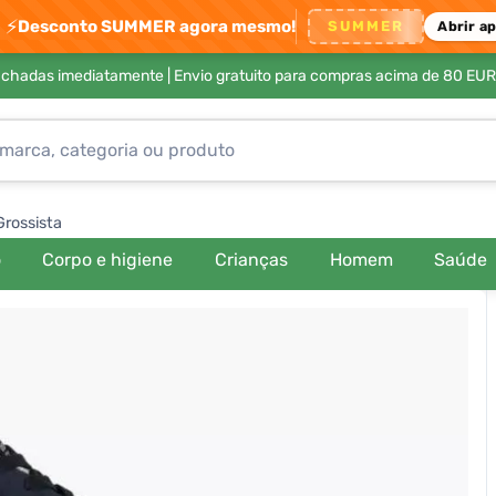
⚡
Desconto SUMMER agora mesmo!
SUMMER
Abrir a
achadas imediatamente |
Envio gratuito para compras acima de 80 EUR
Grossista
o
Corpo e higiene
Crianças
Homem
Saúde