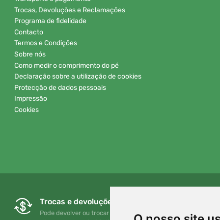
Trocas, Devoluções e Reclamações
Programa de fidelidade
Contacto
Termos e Condições
Sobre nós
Como medir o comprimento do pé
Declaração sobre a utilização de cookies
Protecção de dados pessoais
Impressão
Cookies
Trocas e devoluções gratuitas
Pode devolver ou trocar a sua encomenda em qualquer
O nosso site u