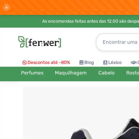
×
As encomendas feitas antes das 12:00 são desp
Descontos até -80%
Blog
Léxico
Perfumes
Maquilhagem
Cabelo
Rost