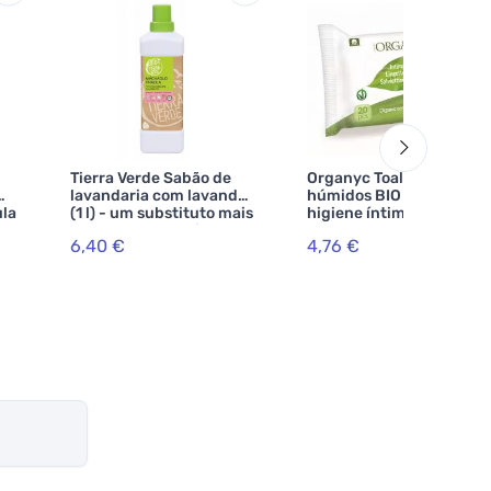
Tierra Verde Sabão de
Organyc Toalhetes
lavandaria com lavanda
húmidos BIO para
ula
(1 l) - um substituto mais
higiene íntima (20 pcs) -
suave para amaciador
100% algodão orgânico
6,40 €
4,76 €
de tecidos