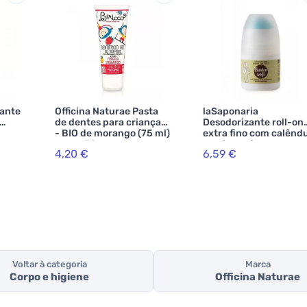
ante
Officina Naturae Pasta
laSaponaria
de dentes para crianças
Desodorizante roll-on
- BIO de morango (75 ml)
extra fino com calênd
- sem flúor
BIO (50 ml)
4,20 €
6,59 €
Voltar à categoria
Marca
Corpo e higiene
Officina Naturae