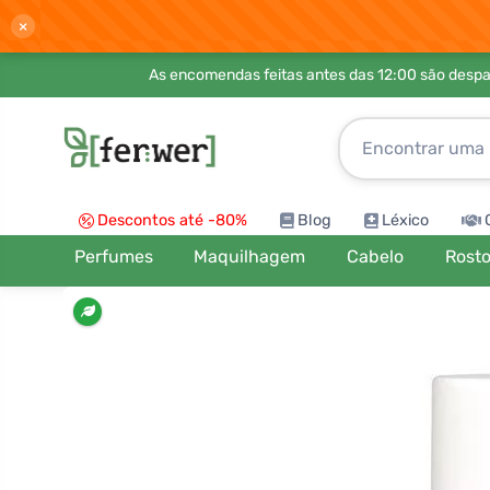
×
As encomendas feitas antes das 12:00 são desp
Descontos até -80%
Blog
Léxico
Perfumes
Maquilhagem
Cabelo
Rost