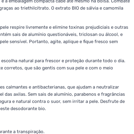
, e a embalagem compacta cabe até mesmo na bolsa. Combate
aças ao triethilcitrato. O extrato BIO de sálvia e camomila
ele respire livremente e elimine toxinas prejudiciais e outras
tém sais de alumínio questionáveis, triclosan ou álcool, e
ele sensível. Portanto, agite, aplique e fique fresco sem
escolha natural para frescor e proteção durante todo o dia.
te corretos, que são gentis com sua pele e com o meio
s calmantes e antibacterianas, que ajudam a neutralizar
l das axilas. Sem sais de alumínio, parabenos e fragrâncias
gura e natural contra o suor, sem irritar a pele. Desfrute de
 este desodorante bio.
rante a transpiração.