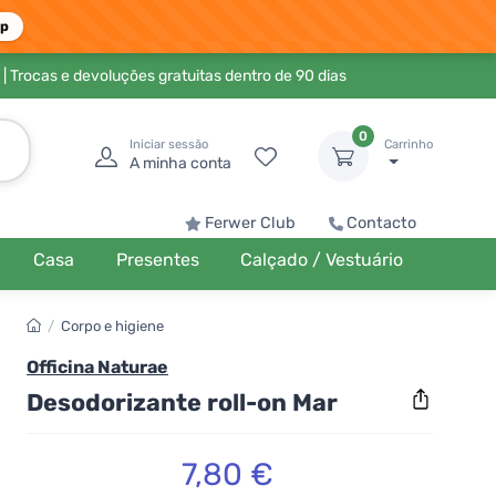
pp
| Trocas e devoluções gratuitas dentro de 90 dias
0
Iniciar sessão
Carrinho
A minha conta
Ferwer Club
Contacto
Casa
Presentes
Calçado / Vestuário
/
Corpo e higiene
Officina Naturae
Desodorizante roll-on Mar
7,80 €