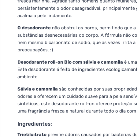
fresca marinha. Agrada tanto homens quanto mulheres
persistentemente o odor desagradável, principalmente gr
acalma a pele lindamente.
O desodorante
não obstrui os poros, permitindo que a p
substâncias desnecessárias do corpo. A fórmula não con
nem mesmo bicarbonato de sódio, que às vezes irrita a p
preocupações. :)
Desodorante roll-on Bio com sálvia e camomila
é uma 
Este desodorante é feito de ingredientes ecologicamen
ambiente.
Sálvia e camomila
são conhecidas por suas propriedade
odores e oferecem um cuidado suave para a pele sensíve
sintéticas, este desodorante roll-on oferece proteção se
uma fragrância fresca e natural durante todo o dia com
Ingredientes:
Trietilcitrato
previne odores causados por bactérias du