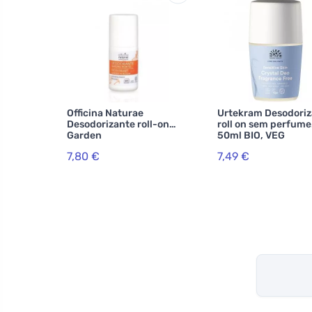
Officina Naturae
Urtekram Desodoriz
Desodorizante roll-on
roll on sem perfume
Garden
50ml BIO, VEG
7,80 €
7,49 €