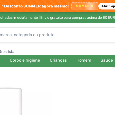
⚡
Desconto SUMMER agora mesmo!
SUMMER
Abrir a
achadas imediatamente |
Envio gratuito para compras acima de 80 EUR
Grossista
o
Corpo e higiene
Crianças
Homem
Saúde