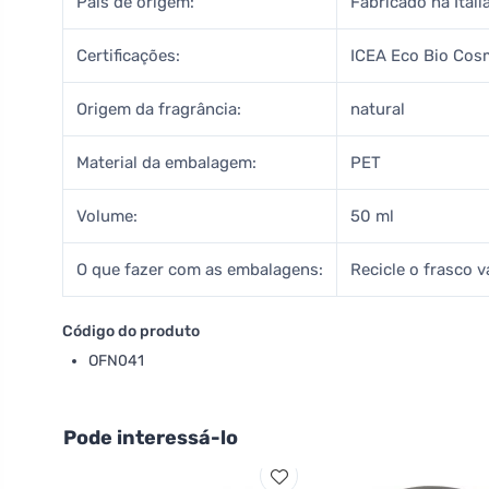
País de origem:
Fabricado na Itáli
Certificações:
ICEA Eco Bio Cos
Origem da fragrância:
natural
Material da embalagem:
PET
Volume:
50 ml
O que fazer com as embalagens:
Recicle o frasco v
Código do produto
OFN041
Pode interessá-lo