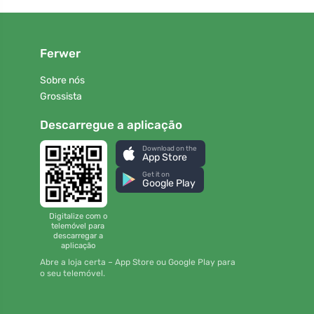
Ferwer
Sobre nós
Grossista
Descarregue a aplicação
Download on the
App Store
Get it on
Google Play
Digitalize com o
telemóvel para
descarregar a
aplicação
Abre a loja certa – App Store ou Google Play para
o seu telemóvel.