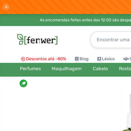
×
As encomendas feitas antes das 12:00 são desp
Descontos até -80%
Blog
Léxico
Perfumes
Maquilhagem
Cabelo
Rost