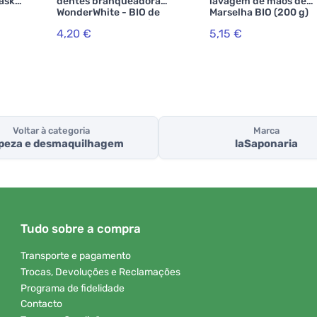
ask
dentes branqueadora
lavagem de mãos de
WonderWhite - BIO de
Marselha BIO (200 g)
menta e carvão activado
4,20 €
5,15 €
(75 ml)
Voltar à categoria
Marca
peza e desmaquilhagem
laSaponaria
Tudo sobre a compra
Transporte e pagamento
Trocas, Devoluções e Reclamações
Programa de fidelidade
Contacto