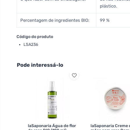
plástico.
Percentagem de ingredientes BIO:
99 %
Código do produto
LSA236
Pode interessá-lo
laSaponaria Água de flor
laSaponaria Creme 