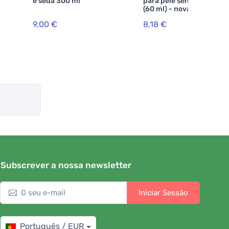
e seda 300 ml
para pele sensível e seca
(60 ml) - nova fórmula
9,00 €
8,18 €
Subscrever a nossa newsletter
Iniciar Sessão
Português / EUR