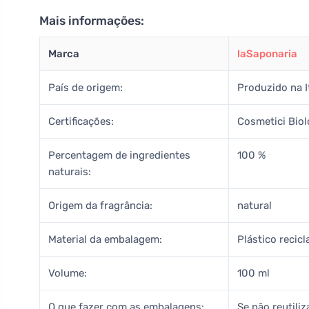
Mais informações:
Marca
laSaponaria
País de origem:
Produzido na I
Certificações:
Cosmetici Biol
Percentagem de ingredientes
100 %
naturais:
Origem da fragrância:
natural
Material da embalagem:
Plástico recic
Volume:
100 ml
O que fazer com as embalagens:
Se não reutili