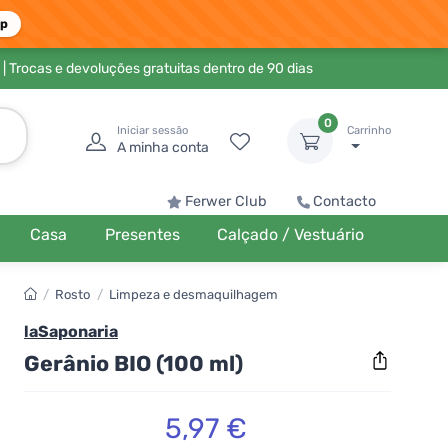
pp
| Trocas e devoluções gratuitas dentro de 90 dias
0
Iniciar sessão
Carrinho
A minha conta
Ferwer Club
Contacto
Casa
Presentes
Calçado / Vestuário
/
Rosto
/
Limpeza e desmaquilhagem
laSaponaria
Gerânio BIO (100 ml)
5,97 €