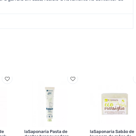
de
laSaponaria Pasta de
laSaponaria Sabão de