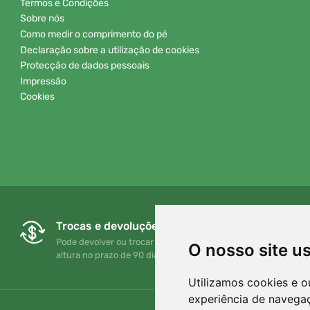
Termos e Condições
Sobre nós
Como medir o comprimento do pé
Declaração sobre a utilização de cookies
Protecção de dados pessoais
Impressão
Cookies
Trocas e devoluções gratuitas
Pode devolver ou trocar a sua encomenda em qualquer
O nosso site u
altura no prazo de 90 dias
Utilizamos cookies e o
experiência de navega