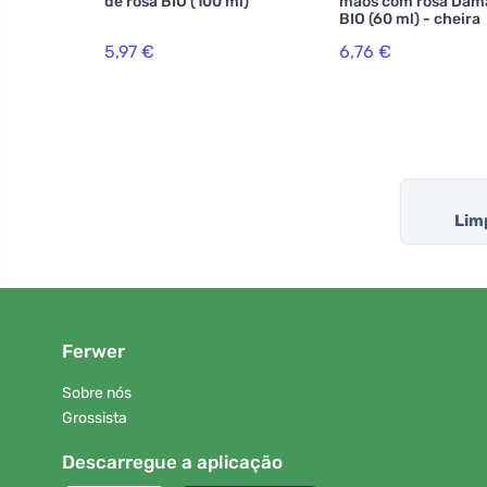
de rosa BIO (100 ml)
mãos com rosa Dam
BIO (60 ml) - cheira
espantosamente
5,97 €
6,76 €
Lim
Ferwer
Sobre nós
Grossista
Descarregue a aplicação