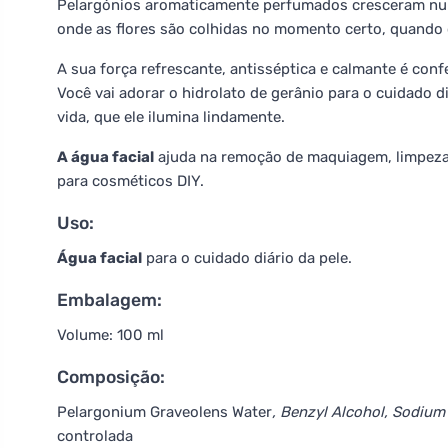
Pelargónios aromaticamente perfumados cresceram numa
onde as flores são colhidas no momento certo, quando 
A sua força refrescante, antisséptica e calmante é conf
Você vai adorar o hidrolato de gerânio para o cuidado d
vida, que ele ilumina lindamente.
A água facial
ajuda na remoção de maquiagem, limpeza 
para cosméticos DIY.
Uso:
Água facial
para o cuidado diário da pele.
Embalagem:
Volume: 100 ml
Composição:
Pelargonium Graveolens Water
, Benzyl Alcohol, Sodiu
controlada