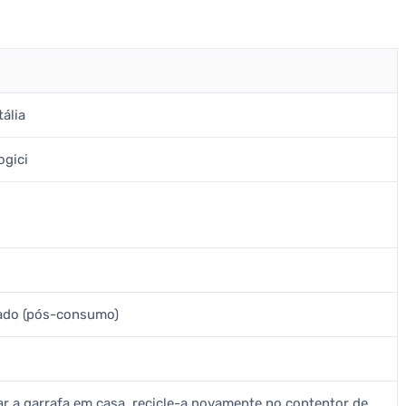
tália
ogici
lado (pós-consumo)
zar a garrafa em casa, recicle-a novamente no contentor de