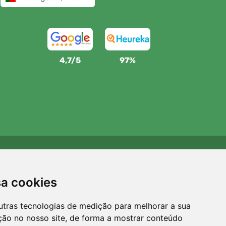
4,7/5
97%
Apoiamos a Trees.org
Para cada encomenda plantamos uma árvore! Leia mais
sa cookies
Sobre nós
.
utras tecnologias de medição para melhorar a sua
ção no nosso site, de forma a mostrar conteúdo