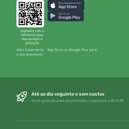
Download on the
App Store
Get it on
Google Play
Digitalize com o
telemóvel para
descarregar a
aplicação
Abre a loja certa – App Store ou Google Play para
o seu telemóvel.
Até ao dia seguinte e sem custos
Envio gratuito para encomendas superiores a 80 EUR