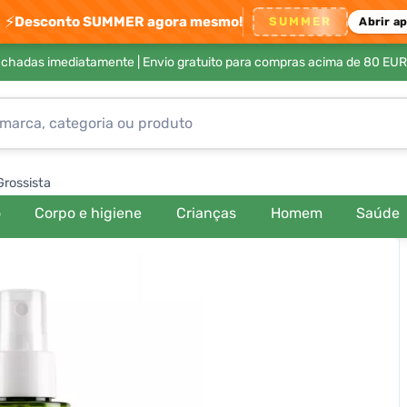
⚡
Desconto SUMMER agora mesmo!
SUMMER
Abrir a
achadas imediatamente |
Envio gratuito para compras acima de 80 EUR
Grossista
o
Corpo e higiene
Crianças
Homem
Saúde