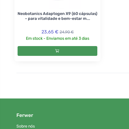
Neobotanics Adaptogen X9 (60 cápsulas)
- para vitalidade e bem-estar m...
23,65 €
24,90 €
Em stock - Enviamos em até 3 dias
Ferwer
Sobre nós