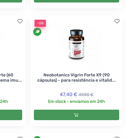
-5%
te (60
Neobotanics Vigrin Forte X9 (90
tema imu...
cápsulas) - para resistência e vitalid...
47,40 €
49,90 €
 24h
Em stock - enviamos em 24h