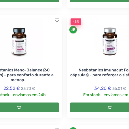
-5%
tanics Meno-Balance (60
Neobotanics Imunacut For
s) - para conforto durante a
cápsulas) - para reforçar o sis
menop...
22,52 €
34,20 €
23,70 €
36,01 €
stock - enviamos em 24h
Em stock - enviamos em