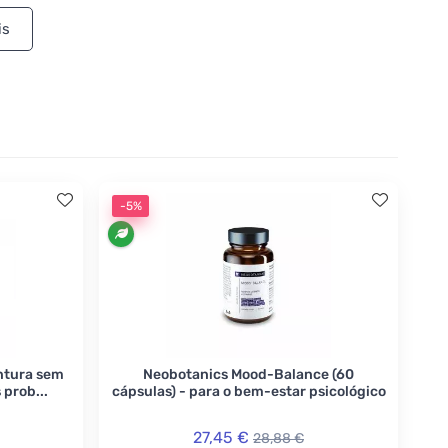
ão dos produtos da marca NeoBotanics é baseada em
is
mpra. Uma prova disso são as 20 patentes e marcas
ol para problemas respiratórios ou para
ecemos a você na Ferwer.
-5%
ntura sem
Neobotanics Mood-Balance (60
 prob...
cápsulas) - para o bem-estar psicológico
27,45 €
28,88 €