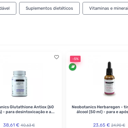
 na maximização de sua biodisponibilidade. Toda a produç
dável
Suplementos dietéticos
Vitaminas e minera
ngeiras, garantindo assim alta qualidade e segurança na co
ão. Você pode experimentar, por exemplo, tinturas sem álco
 a imunidade, bálsamo de CBD ou outros produtos que ofer
-5%
nics Glutathione Antiox (60
Neobotanics Herbaregen - ti
) - para desintoxicação e a...
álcool (50 ml) - para e após
38,61 €
23,65 €
40,63 €
24,90 €