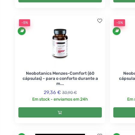
-5%
-5%
Neobotanics Menzes-Comfort (60
Neobo
cápsulas) - para o conforto durante a
cápsula
m...
29,36 €
30,90 €
Em stock - enviamos em 24h
Em 