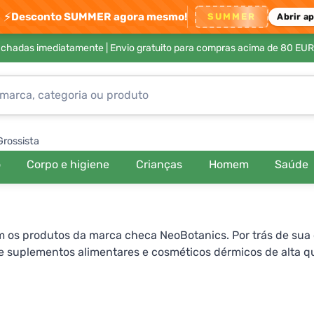
⚡
Desconto SUMMER agora mesmo!
SUMMER
Abrir a
achadas imediatamente |
Envio gratuito para compras acima de 80 EUR
Grossista
o
Corpo e higiene
Crianças
Homem
Saúde
 os produtos da marca checa NeoBotanics. Por trás de sua 
e suplementos alimentares e cosméticos dérmicos de alta q
stâncias de enchimento artificiais, medicamentos químicos 
edicinais utilizadas é cultivada pela própria empresa, de f
 seguem os princípios de cultivo e produção ecológica. Al