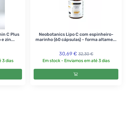
in C Plus
Neobotanics Lipo C com espinheiro-
e zin...
marinho (60 cápsulas) - forma altame...
30,69 €
32,30 €
 3 dias
Em stock - Enviamos em até 3 dias