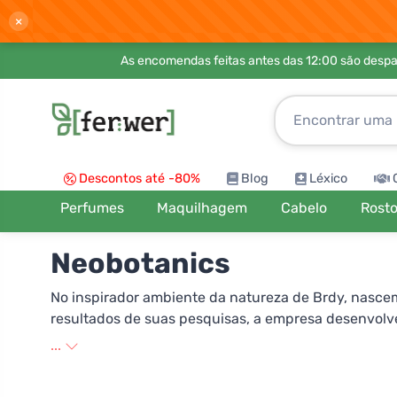
×
As encomendas feitas antes das 12:00 são desp
Descontos até -80%
Blog
Léxico
Perfumes
Maquilhagem
Cabelo
Rost
Neobotanics
No inspirador ambiente da natureza de Brdy, nascem
resultados de suas pesquisas, a empresa desenvolv
naturais. Nos produtos NeoBotanics, não procure sub
...
conhecidas e desconhecidas. A maioria das plantas m
cultivadores e fornecedores verificados que também