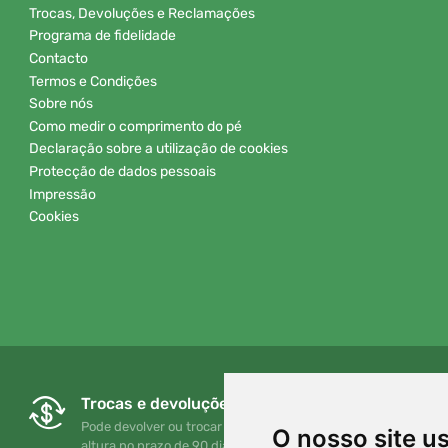
Trocas, Devoluções e Reclamações
Programa de fidelidade
Contacto
Termos e Condições
Sobre nós
Como medir o comprimento do pé
Declaração sobre a utilização de cookies
Protecção de dados pessoais
Impressão
Cookies
Trocas e devoluções gratuitas
Pode devolver ou trocar a sua encomenda em qualquer
O nosso site u
altura no prazo de 90 dias