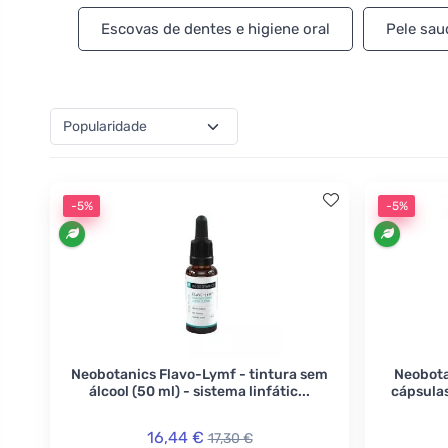
encontrará apenas vitaminas e minerais com ênfase
Escovas de dentes e higiene oral
Pele sau
resultados de pesquisas científicas checas e estra
registradas que a empresa obteve durante sua atuaç
regeneração do organismo, cápsulas para aumentar
-5%
-5%
Neobotanics Flavo-Lymf - tintura sem
Neobota
álcool (50 ml) - sistema linfátic...
cápsulas
16,44 €
17,30 €