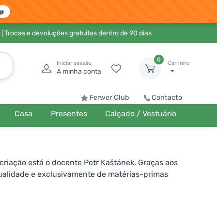
pp
| Trocas e devoluções gratuitas dentro de 90 dias
0
Iniciar sessão
Carrinho
A minha conta
Ferwer Club
Contacto
Casa
Presentes
Calçado / Vestuário
criação está o docente Petr Kaštánek. Graças aos
ualidade e exclusivamente de matérias-primas
ou corantes artificiais. Sua força vem de ervas
orma ecológica e local. Outras são adquiridas de
ém das ervas, nos suplementos alimentares você