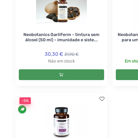
Neobotanics GarliFerm - tintura sem
Neobotani
álcool (50 ml) - imunidade e siste...
para um
30,30 €
31,90 €
Não em stock
Em sto
-5%