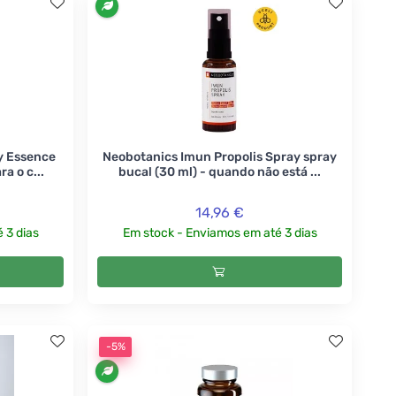
y Essence
Neobotanics Imun Propolis Spray spray
a o c...
bucal (30 ml) - quando não está ...
14,96 €
 3 dias
Em stock - Enviamos em até 3 dias
-5%