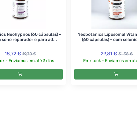
cs Neohypnos (60 cápsulas) -
Neobotanics Liposomal Vitam
 sono reparador e para ad...
(60 cápsulas) - com selénio 
18,72 €
29,81 €
19,70 €
31,38 €
ck - Enviamos em até 3 dias
Em stock - Enviamos em até