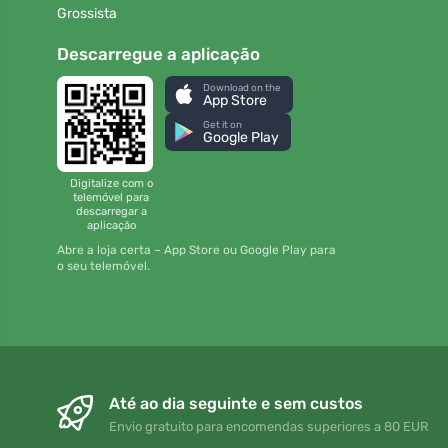
Grossista
Descarregue a aplicação
Download on the
App Store
Get it on
Google Play
Digitalize com o
telemóvel para
descarregar a
aplicação
Abre a loja certa – App Store ou Google Play para
o seu telemóvel.
Até ao dia seguinte e sem custos
Envio gratuito para encomendas superiores a 80 EUR