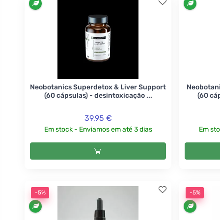
Neobotanics Superdetox & Liver Support
Neobotani
(60 cápsulas) - desintoxicação ...
(60 cáp
39,95 €
Em stock - Enviamos em até 3 dias
Em sto
-5%
-5%