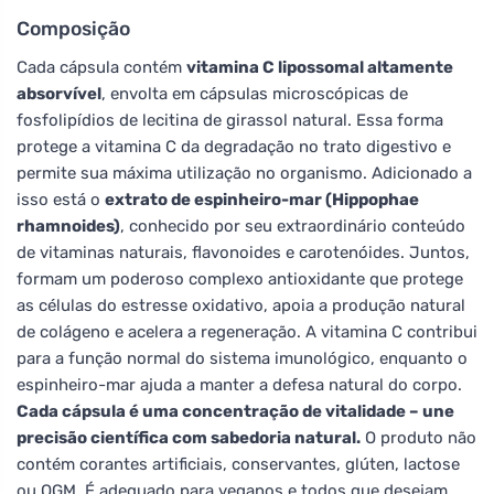
Composição
Cada cápsula contém
vitamina C lipossomal altamente
absorvível
, envolta em cápsulas microscópicas de
fosfolipídios de lecitina de girassol natural. Essa forma
protege a vitamina C da degradação no trato digestivo e
permite sua máxima utilização no organismo. Adicionado a
isso está o
extrato de espinheiro-mar (Hippophae
rhamnoides)
, conhecido por seu extraordinário conteúdo
de vitaminas naturais, flavonoides e carotenóides. Juntos,
formam um poderoso complexo antioxidante que protege
as células do estresse oxidativo, apoia a produção natural
de colágeno e acelera a regeneração. A vitamina C contribui
para a função normal do sistema imunológico, enquanto o
espinheiro-mar ajuda a manter a defesa natural do corpo.
Cada cápsula é uma concentração de vitalidade – une
precisão científica com sabedoria natural.
O produto não
contém corantes artificiais, conservantes, glúten, lactose
ou OGM. É adequado para veganos e todos que desejam