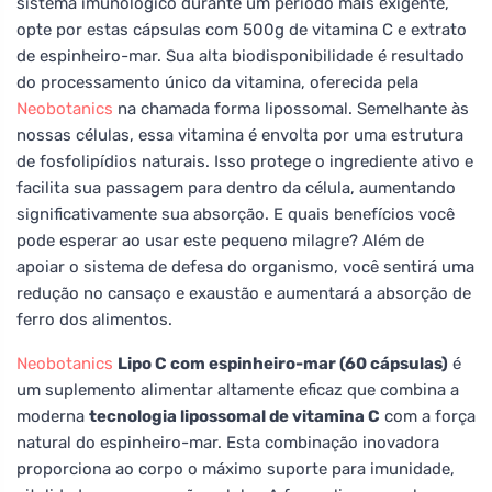
sistema imunológico durante um período mais exigente,
opte por estas cápsulas com 500g de vitamina C e extrato
de espinheiro-mar. Sua alta biodisponibilidade é resultado
do processamento único da vitamina, oferecida pela
Neobotanics
na chamada forma lipossomal. Semelhante às
nossas células, essa vitamina é envolta por uma estrutura
de fosfolipídios naturais. Isso protege o ingrediente ativo e
facilita sua passagem para dentro da célula, aumentando
significativamente sua absorção. E quais benefícios você
pode esperar ao usar este pequeno milagre? Além de
apoiar o sistema de defesa do organismo, você sentirá uma
redução no cansaço e exaustão e aumentará a absorção de
ferro dos alimentos.
Neobotanics
Lipo C com espinheiro-mar (60 cápsulas)
é
um suplemento alimentar altamente eficaz que combina a
moderna
tecnologia lipossomal de vitamina C
com a força
natural do espinheiro-mar. Esta combinação inovadora
proporciona ao corpo o máximo suporte para imunidade,