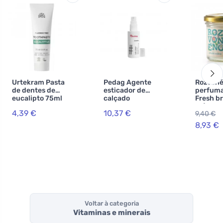
Urtekram Pasta
Pedag Agente
Rozvoně
de dentes de
esticador de
perfuma
eucalipto 75ml
calçado
Fresh br
BIO, VEG
ml) - c
4,39 €
10,37 €
9,40 €
eucalipt
8,93 €
Voltar à categoria
Vitaminas e minerais