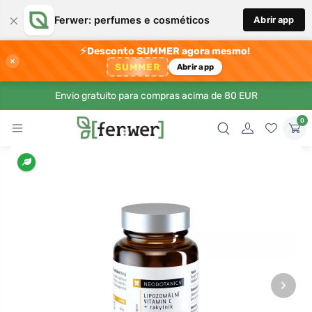
×
Ferwer: perfumes e cosméticos
Abrir app
⚡
Desconto SUMMER agora mesmo!
×
SUMMER
Abrir app
Envio gratuito para compras acima de 80 EUR
0
›