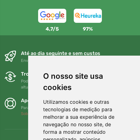
4,7/5
97%
Até ao dia seguinte e sem custos
Envio gratuito para encomendas superiores a 80 EUR
Trocas e devoluções gratuitas
O nosso site usa
Pode devolver ou trocar a sua encomenda em qualquer
cookies
altura no prazo de 90 dias
Apoiamos a Trees.org
Utilizamos cookies e outras
Para cada encomenda plantamos uma árvore! Leia mais
tecnologias de medição para
Sobre nós
.
melhorar a sua experiência de
navegação no nosso site, de
forma a mostrar conteúdo
personalizado, anúncios