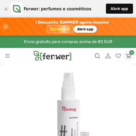
×
Ferwer: perfumes e cosméticos
Abrir app
⚡
Desconto SUMMER agora mesmo!
×
SUMMER
Abrir app
Envio gratuito para compras acima de 80 EUR
0