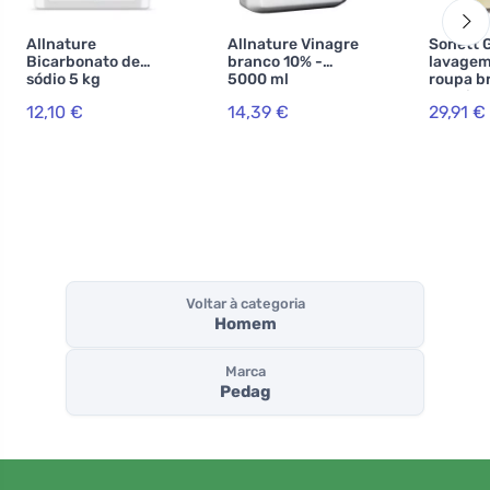
Allnature
Allnature Vinagre
Sonett G
Bicarbonato de
branco 10% -
lavagem
sódio 5 kg
5000 ml
roupa b
colorida 
12,10 €
14,39 €
29,91 €
Voltar à categoria
Homem
Marca
Pedag