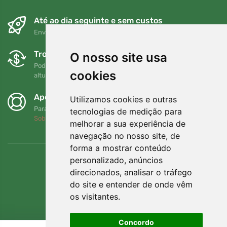
Até ao dia seguinte e sem custos
Envio gratuito para encomendas superiores a 80 EUR
Trocas e devoluções gratuitas
O nosso site usa
Pode devolver ou trocar a sua encomenda em qualquer
cookies
altura no prazo de 90 dias
Apoiamos a Trees.org
Utilizamos cookies e outras
Para cada encomenda plantamos uma árvore! Leia mais
tecnologias de medição para
Sobre nós
.
melhorar a sua experiência de
navegação no nosso site, de
forma a mostrar conteúdo
personalizado, anúncios
direcionados, analisar o tráfego
do site e entender de onde vêm
os visitantes.
Concordo