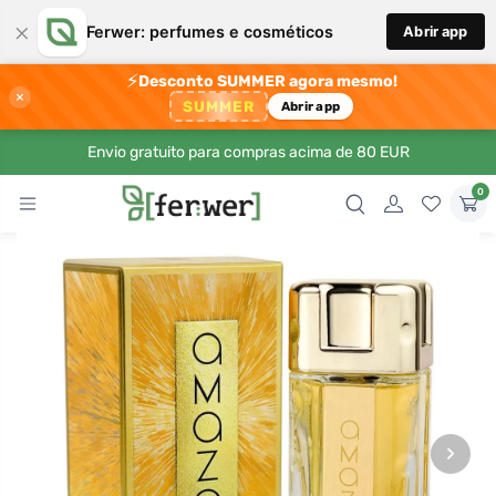
×
Ferwer: perfumes e cosméticos
Abrir app
⚡
Desconto SUMMER agora mesmo!
×
SUMMER
Abrir app
Envio gratuito para compras acima de 80 EUR
0
›