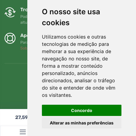
Trocas e devoluções gratuitas
O nosso site usa
Pode devolver ou trocar a sua encomenda em qualquer
cookies
altura no prazo de 90 dias
Apoiamos a Trees.org
Utilizamos cookies e outras
Para cada encomenda plantamos uma árvore! Leia mais
tecnologias de medição para
Sobre nós
.
melhorar a sua experiência de
navegação no nosso site, de
forma a mostrar conteúdo
personalizado, anúncios
direcionados, analisar o tráfego
do site e entender de onde vêm
os visitantes.
Concordo
27,59
€
Adicionar ao carrinho
Alterar as minhas preferências
© Topshelf s.r.o. Todos os direitos reservados.