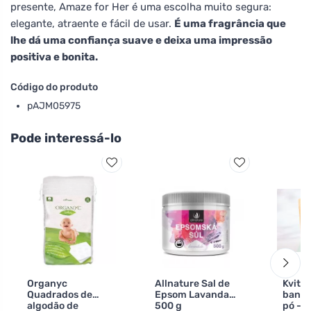
presente, Amaze for Her é uma escolha muito segura:
elegante, atraente e fácil de usar.
É uma fragrância que
lhe dá uma confiança suave e deixa uma impressão
positiva e bonita.
Código do produto
pAJM05975
Pode interessá-lo
Organyc
Allnature Sal de
Kvito
Quadrados de
Epsom Lavanda
banho
algodão de
500 g
pó - f