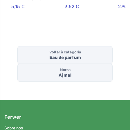
limpeza infantil
60 ml
5,15 €
3,52 €
2,90 
(60 pcs) - 100%
algodão orgânico
Voltar à categoria
Eau de parfum
Marca
Ajmal
Ferwer
Sobre nós