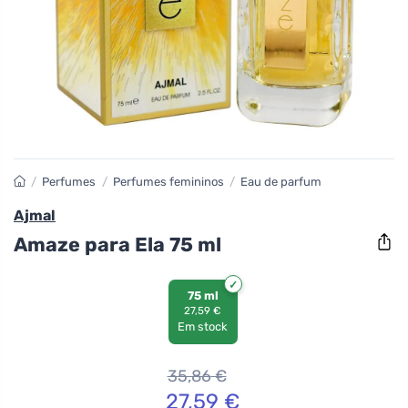
/
Perfumes
/
Perfumes femininos
/
Eau de parfum
Ajmal
Amaze para Ela 75 ml
75 ml
27,59 €
Em stock
35,86
€
27,59
€