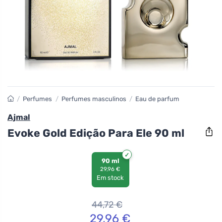
/
Perfumes
/
Perfumes masculinos
/
Eau de parfum
Ajmal
Evoke Gold Edição Para Ele 90 ml
90 ml
29,96 €
Em stock
44,72
€
29,96
€