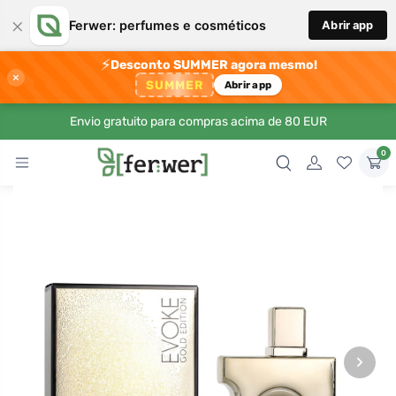
×
Ferwer: perfumes e cosméticos
Abrir app
⚡
Desconto SUMMER agora mesmo!
×
SUMMER
Abrir app
Envio gratuito para compras acima de 80 EUR
0
›