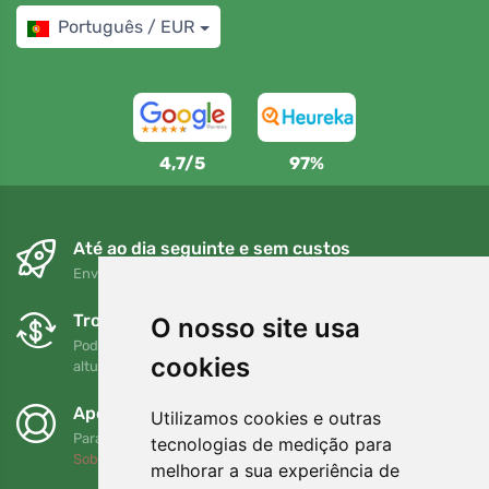
Português / EUR
4,7/5
97%
Até ao dia seguinte e sem custos
Envio gratuito para encomendas superiores a 80 EUR
Trocas e devoluções gratuitas
O nosso site usa
Pode devolver ou trocar a sua encomenda em qualquer
cookies
altura no prazo de 90 dias
Apoiamos a Trees.org
Utilizamos cookies e outras
Para cada encomenda plantamos uma árvore! Leia mais
tecnologias de medição para
Sobre nós
.
melhorar a sua experiência de