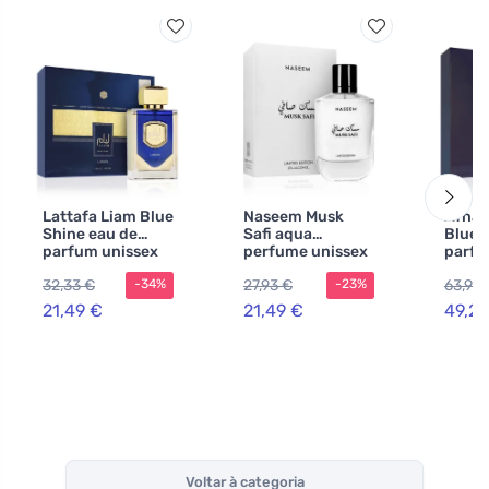
Lattafa Liam Blue
Naseem Musk
Afnan
Shine eau de
Safi aqua
Blue 
parfum unissex
perfume unissex
parfu
100 ml
100 ml
homen
32,33 €
27,93 €
63,98
-34%
-23%
21,49 €
21,49 €
49,22
Voltar à categoria