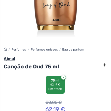
/
Perfumes
/
Perfumes unissex
/
Eau de parfum
Ajmal
Canção de Oud 75 ml
75 ml
62,19 €
Em stock
80,88
€
62,19
€