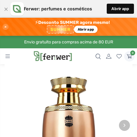
×
Ferwer: perfumes e cosméticos
Abrir app
⚡
Desconto SUMMER agora mesmo!
×
SUMMER
Abrir app
Envio gratuito para compras acima de 80 EUR
0
›