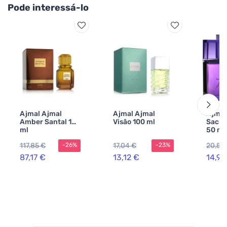
Pode interessá-lo
Ajmal Ajmal
Ajmal Ajmal
Ajmal
Amber Santal 100
Visão 100 ml
Sacrif
ml
50 ml
117,85 €
17,04 €
20,52
-26%
-23%
87,17 €
13,12 €
14,91