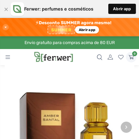
×
Ferwer: perfumes e cosméticos
Abrir app
⚡
Desconto SUMMER agora mesmo!
×
SUMMER
Abrir app
Envio gratuito para compras acima de 80 EUR
0
›