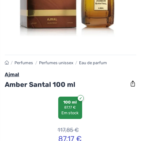
/
Perfumes
/
Perfumes unissex
/
Eau de parfum
Ajmal
Amber Santal 100 ml
100 ml
87,17 €
Em stock
117,85
€
87,17
€