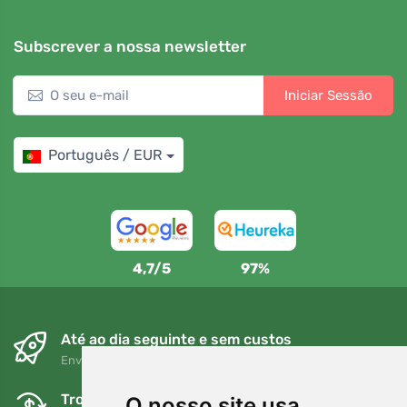
Subscrever a nossa newsletter
Iniciar Sessão
Português / EUR
4,7/5
97%
Até ao dia seguinte e sem custos
Envio gratuito para encomendas superiores a 80 EUR
Trocas e devoluções gratuitas
O nosso site usa