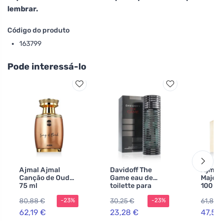
lembrar.
Código do produto
163799
Pode interessá-lo
Ajmal Ajmal
Davidoff The
Ajmal
Canção de Oud
Game eau de
Majes
75 ml
toilette para
100 m
homens 100 ml
80,88 €
30,25 €
61,86 
-23%
-23%
62,19 €
23,28 €
47,58