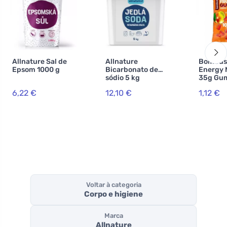
Allnature Sal de
Allnature
Bombus 
Epsom 1000 g
Bicarbonato de
Energy
sódio 5 kg
35g Gu
6,22 €
12,10 €
1,12 €
Voltar à categoria
Corpo e higiene
Marca
Allnature