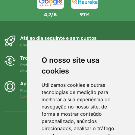
4,7/5
97%
Até ao dia seguinte e sem custos
Envio gratuito para encomendas superiores a 80 EUR
Trocas e devoluções gratuitas
O nosso site usa
Pode devolver ou trocar a sua encomenda em qualquer
cookies
altura no prazo de 90 dias
Apoiamos a Trees.org
Utilizamos cookies e outras
Para cada encomenda plantamos uma árvore! Leia mais
tecnologias de medição para
Sobre nós
.
melhorar a sua experiência de
navegação no nosso site, de
forma a mostrar conteúdo
personalizado, anúncios
direcionados, analisar o tráfego