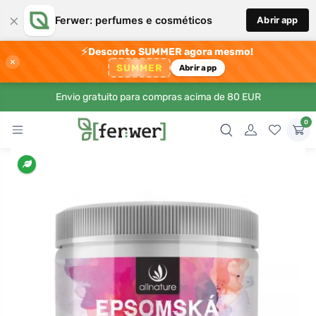
×
Ferwer: perfumes e cosméticos
Abrir app
⚡
Desconto SUMMER agora mesmo!
×
SUMMER
Abrir app
Envio gratuito para compras acima de 80 EUR
0