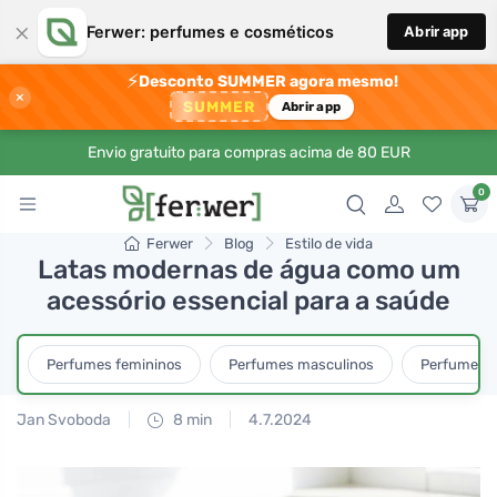
×
Ferwer: perfumes e cosméticos
Abrir app
⚡
Desconto SUMMER agora mesmo!
×
SUMMER
Abrir app
Envio gratuito para compras acima de 80 EUR
0
Ferwer
Blog
Estilo de vida
Latas modernas de água como um
acessório essencial para a saúde
Perfumes femininos
Perfumes masculinos
Perfumes u
Jan Svoboda
8 min
4.7.2024