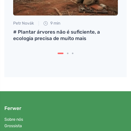
Petr Novák
9 min
Anna 
uma
# Plantar árvores não é suficiente, a
Como 
ecologia precisa de muito mais
pigm
Ferwer
Sobre nós
Grossista