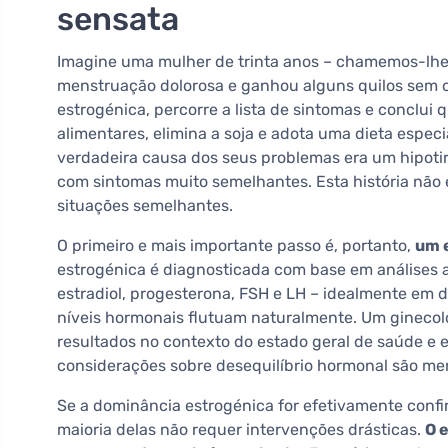
sensata
Imagine uma mulher de trinta anos – chamemos-lhe 
menstruação dolorosa e ganhou alguns quilos sem c
estrogénica, percorre a lista de sintomas e conclu
alimentares, elimina a soja e adota uma dieta espec
verdadeira causa dos seus problemas era um hipotir
com sintomas muito semelhantes. Esta história nã
situações semelhantes.
O primeiro e mais importante passo é, portanto,
um 
estrogénica é diagnosticada com base em análises 
estradiol, progesterona, FSH e LH – idealmente em 
níveis hormonais flutuam naturalmente. Um ginecolo
resultados no contexto do estado geral de saúde e e
considerações sobre desequilíbrio hormonal são me
Se a dominância estrogénica for efetivamente confir
maioria delas não requer intervenções drásticas.
O 