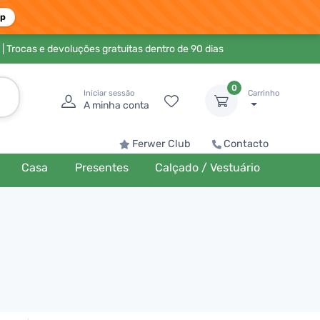
pp
| Trocas e devoluções gratuitas dentro de 90 dias
0
Iniciar sessão
Carrinho
A minha conta
Ferwer Club
Contacto
Casa
Presentes
Calçado / Vestuário