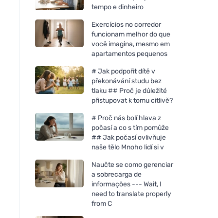
tempo e dinheiro
Exercícios no corredor
funcionam melhor do que
você imagina, mesmo em
apartamentos pequenos
# Jak podpořit dítě v
překonávání studu bez
tlaku ## Proč je důležité
přistupovat k tomu citlivě?
# Proč nás bolí hlava z
počasí a co s tím pomůže
## Jak počasí ovlivňuje
naše tělo Mnoho lidí si v
Naučte se como gerenciar
a sobrecarga de
informações --- Wait, I
need to translate properly
from C