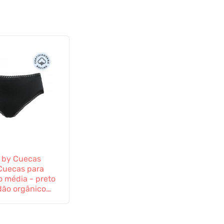
 by Cuecas
Cuecas para
 média - preto
dão orgânico