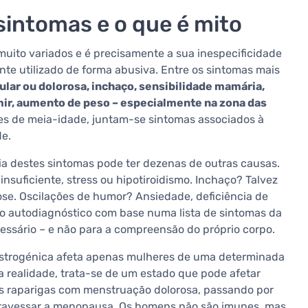
sintomas e o que é mito
uito variados e é precisamente a sua inespecificidade
nte utilizado de forma abusiva. Entre os sintomas mais
lar ou dolorosa, inchaço, sensibilidade mamária,
mir, aumento de peso – especialmente na zona das
es de meia-idade, juntam-se sintomas associados à
de.
ia destes sintomas pode ter dezenas de outras causas.
insuficiente, stress ou hipotiroidismo. Inchaço? Talvez
ctose. Oscilações de humor? Ansiedade, deficiência de
 o autodiagnóstico com base numa lista de sintomas da
essário – e não para a compreensão do próprio corpo.
estrogénica afeta apenas mulheres de uma determinada
 realidade, trata-se de um estado que pode afetar
ns raparigas com menstruação dolorosa, passando por
 atravessar a menopausa. Os homens não são imunes, mas