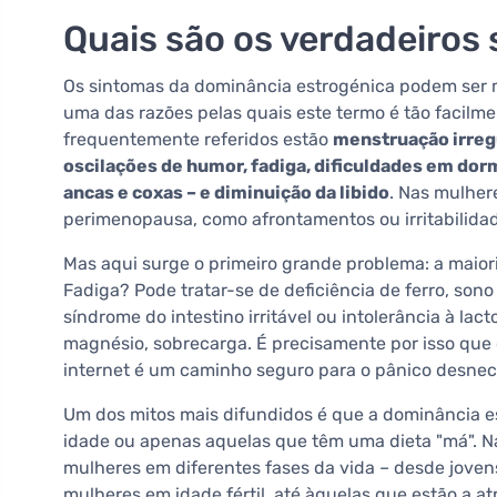
Quais são os verdadeiros 
Os sintomas da dominância estrogénica podem ser m
uma das razões pelas quais este termo é tão facilme
frequentemente referidos estão
menstruação irregu
oscilações de humor, fadiga, dificuldades em dor
ancas e coxas – e diminuição da libido
. Nas mulher
perimenopausa, como afrontamentos ou irritabilida
Mas aqui surge o primeiro grande problema: a maior
Fadiga? Pode tratar-se de deficiência de ferro, sono 
síndrome do intestino irritável ou intolerância à la
magnésio, sobrecarga. É precisamente por isso que
internet é um caminho seguro para o pânico desnec
Um dos mitos mais difundidos é que a dominância 
idade ou apenas aquelas que têm uma dieta "má". Na
mulheres em diferentes fases da vida – desde jove
mulheres em idade fértil, até àquelas que estão a