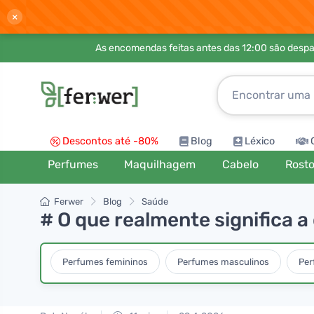
×
As encomendas feitas antes das 12:00 são desp
Descontos até -80%
Blog
Léxico
Perfumes
Maquilhagem
Cabelo
Rost
Ferwer
Blog
Saúde
# O que realmente significa 
Perfumes femininos
Perfumes masculinos
Per