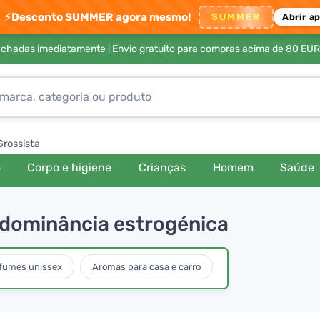
⚡
Desconto SUMMER agora mesmo!
SUMMER
Abrir a
achadas imediatamente |
Envio gratuito para compras acima de 80 EUR
Grossista
o
Corpo e higiene
Crianças
Homem
Saúde
a dominância estrogénica
fumes unissex
Aromas para casa e carro