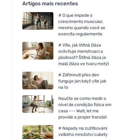
Artigos mais recentes
# O que impede o
crescimento muscular,
mesmo quando você se
exercita regularmente
# Víte, jak štítná žláza
ovlivňuje menstruaci a
plodnost? Štítná žláza je
malá žláza ve tvaru motýl
# Zdřímnutí přes den
funguje jen když víte jak
na to
Naučte se como medir o
nível de condição física em
casa --- Wait, let me
provide a proper translat
# Nápady na zužitkování
velkého množství cukety