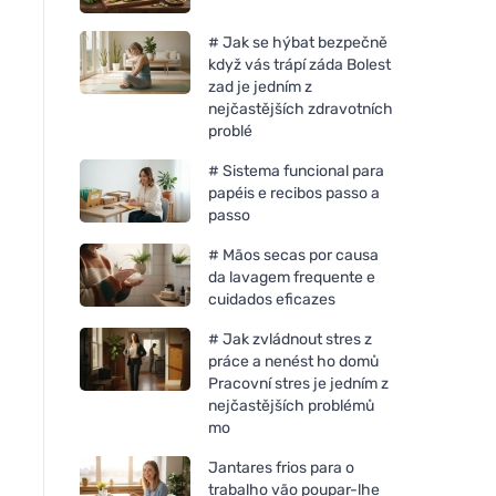
# Jak se hýbat bezpečně
když vás trápí záda Bolest
zad je jedním z
nejčastějších zdravotních
problé
# Sistema funcional para
papéis e recibos passo a
passo
# Mãos secas por causa
da lavagem frequente e
cuidados eficazes
# Jak zvládnout stres z
práce a nenést ho domů
Pracovní stres je jedním z
nejčastějších problémů
mo
Jantares frios para o
trabalho vão poupar-lhe