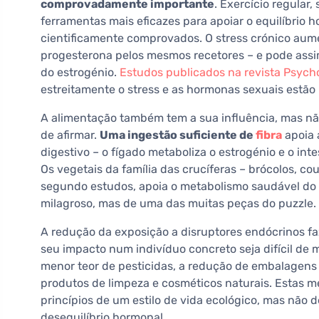
comprovadamente importante
. Exercício regular,
ferramentas mais eficazes para apoiar o equilíbrio h
cientificamente comprovados. O stress crónico aume
progesterona pelos mesmos recetores – e pode assim
do estrogénio.
Estudos publicados na revista Psyc
estreitamente o stress e as hormonas sexuais estão 
A alimentação também tem a sua influência, mas nã
de afirmar.
Uma ingestão suficiente de
fibra
apoia 
digestivo – o fígado metaboliza o estrogénio e o inte
Os vegetais da família das crucíferas – brócolos, c
segundo estudos, apoia o metabolismo saudável do 
milagroso, mas de uma das muitas peças do puzzle.
A redução da exposição a disruptores endócrinos fa
seu impacto num indivíduo concreto seja difícil de m
menor teor de pesticidas, a redução de embalagens p
produtos de limpeza e cosméticos naturais. Estas 
princípios de um estilo de vida ecológico, mas não
desequilíbrio hormonal.