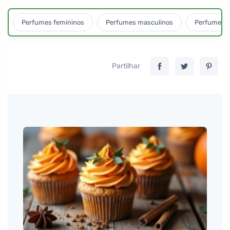
Perfumes femininos
Perfumes masculinos
Perfumes u
Partilhar