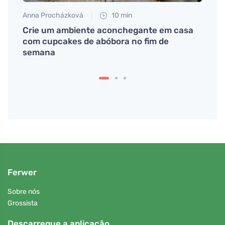
Anna Procházková
10 min
Tomáš
e
Crie um ambiente aconchegante em casa
O diá
com cupcakes de abóbora no fim de
objet
semana
Ferwer
Sobre nós
Grossista
Descarregue a aplicação