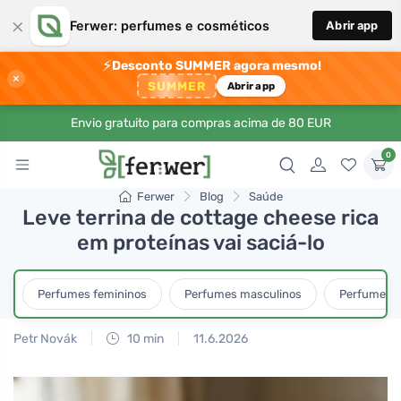
×
Ferwer: perfumes e cosméticos
Abrir app
⚡
Desconto SUMMER agora mesmo!
×
SUMMER
Abrir app
Envio gratuito para compras acima de 80 EUR
0
Ferwer
Blog
Saúde
Leve terrina de cottage cheese rica
em proteínas vai saciá-lo
Perfumes femininos
Perfumes masculinos
Perfumes u
Petr Novák
10 min
11.6.2026