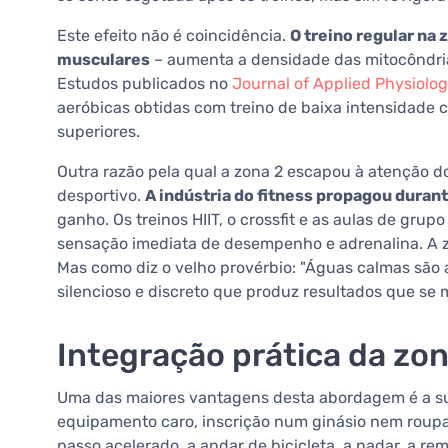
Este efeito não é coincidência.
O treino regular na 
musculares
– aumenta a densidade das mitocôndrias
Estudos publicados no
Journal of Applied Physiolo
aeróbicas obtidas com treino de baixa intensidade
superiores.
Outra razão pela qual a zona 2 escapou à atenção d
desportivo.
A indústria do fitness propagou durant
ganho. Os treinos HIIT, o crossfit e as aulas de gr
sensação imediata de desempenho e adrenalina. A z
Mas como diz o velho provérbio: "Águas calmas são 
silencioso e discreto que produz resultados que se
Integração prática da zon
Uma das maiores vantagens desta abordagem é a 
equipamento caro, inscrição num ginásio nem roupa 
passo acelerado, a andar de bicicleta, a nadar, a rem