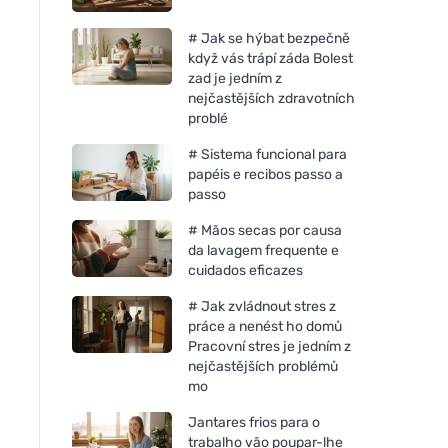
# Jak se hýbat bezpečně
když vás trápí záda Bolest
zad je jedním z
nejčastějších zdravotních
problé
# Sistema funcional para
papéis e recibos passo a
passo
# Mãos secas por causa
da lavagem frequente e
cuidados eficazes
# Jak zvládnout stres z
práce a nenést ho domů
Pracovní stres je jedním z
nejčastějších problémů
mo
Jantares frios para o
trabalho vão poupar-lhe