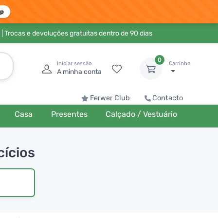
pp
| Trocas e devoluções gratuitas dentro de 90 dias
0
Iniciar sessão
Carrinho
A minha conta
Ferwer Club
Contacto
Casa
Presentes
Calçado / Vestuário
cícios