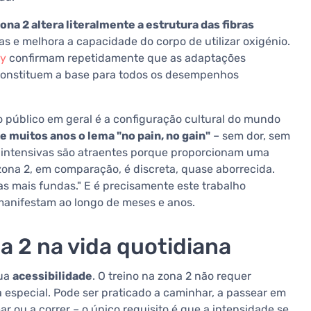
zona 2 altera literalmente a estrutura das fibras
 e melhora a capacidade do corpo de utilizar oxigénio.
gy
confirmam repetidamente que as adaptações
 constituem a base para todos os desempenhos
o público em geral é a configuração cultural do mundo
e muitos anos o lema "no pain, no gain"
– sem dor, sem
upo intensivas são atraentes porque proporcionam uma
ona 2, em comparação, é discreta, quase aborrecida.
as mais fundas." E é precisamente este trabalho
 manifestam ao longo de meses e anos.
a 2 na vida quotidiana
sua
acessibilidade
. O treino na zona 2 não requer
especial. Pode ser praticado a caminhar, a passear em
ar ou a correr – o único requisito é que a intensidade se