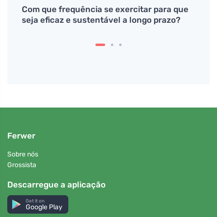
z
Com que frequência se exercitar para que
Ostra
seja eficaz e sustentável a longo prazo?
é ráp
Ferwer
Sobre nós
Grossista
Descarregue a aplicação
Get it on
Google Play