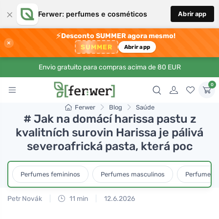
×
Ferwer: perfumes e cosméticos
Abrir app
⚡
Desconto SUMMER agora mesmo!
×
SUMMER
Abrir app
Envio gratuito para compras acima de 80 EUR
0
Ferwer
Blog
Saúde
# Jak na domácí harissa pastu z
kvalitních surovin Harissa je pálivá
severoafrická pasta, která poc
Perfumes femininos
Perfumes masculinos
Perfumes u
Petr Novák
11 min
12.6.2026