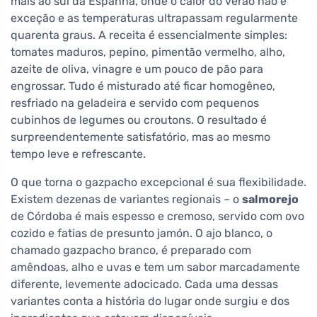
mais ao sul da Espanha, onde o calor do verão não é
exceção e as temperaturas ultrapassam regularmente
quarenta graus. A receita é essencialmente simples:
tomates maduros, pepino, pimentão vermelho, alho,
azeite de oliva, vinagre e um pouco de pão para
engrossar. Tudo é misturado até ficar homogêneo,
resfriado na geladeira e servido com pequenos
cubinhos de legumes ou croutons. O resultado é
surpreendentemente satisfatório, mas ao mesmo
tempo leve e refrescante.
O que torna o gazpacho excepcional é sua flexibilidade.
Existem dezenas de variantes regionais – o
salmorejo
de Córdoba é mais espesso e cremoso, servido com ovo
cozido e fatias de presunto jamón. O ajo blanco, o
chamado gazpacho branco, é preparado com
amêndoas, alho e uvas e tem um sabor marcadamente
diferente, levemente adocicado. Cada uma dessas
variantes conta a história do lugar onde surgiu e dos