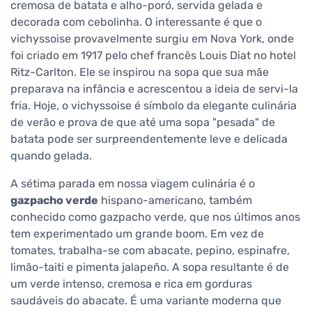
cremosa de batata e alho-poró, servida gelada e
decorada com cebolinha. O interessante é que o
vichyssoise provavelmente surgiu em Nova York, onde
foi criado em 1917 pelo chef francês Louis Diat no hotel
Ritz-Carlton. Ele se inspirou na sopa que sua mãe
preparava na infância e acrescentou a ideia de servi-la
fria. Hoje, o vichyssoise é símbolo da elegante culinária
de verão e prova de que até uma sopa "pesada" de
batata pode ser surpreendentemente leve e delicada
quando gelada.
A sétima parada em nossa viagem culinária é o
gazpacho verde
hispano-americano, também
conhecido como gazpacho verde, que nos últimos anos
tem experimentado um grande boom. Em vez de
tomates, trabalha-se com abacate, pepino, espinafre,
limão-taiti e pimenta jalapeño. A sopa resultante é de
um verde intenso, cremosa e rica em gorduras
saudáveis do abacate. É uma variante moderna que