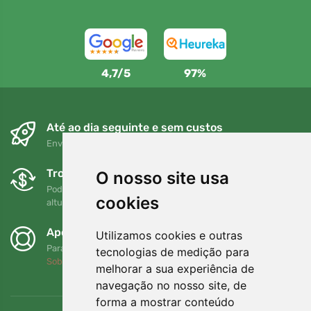
4,7/5
97%
Até ao dia seguinte e sem custos
Envio gratuito para encomendas superiores a 80 EUR
Trocas e devoluções gratuitas
O nosso site usa
Pode devolver ou trocar a sua encomenda em qualquer
cookies
altura no prazo de 90 dias
Apoiamos a Trees.org
Utilizamos cookies e outras
Para cada encomenda plantamos uma árvore! Leia mais
tecnologias de medição para
Sobre nós
.
melhorar a sua experiência de
navegação no nosso site, de
forma a mostrar conteúdo