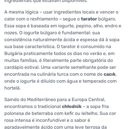
ingredientes que estavam disponíveis.
A mesma lógica – usar ingredientes locais e vencer o
calor com o resfriamento – segue o
tarator
búlgaro.
Essa sopa é baseada em iogurte, pepino, alho, endro e
nozes. O iogurte búlgaro é fundamental: sua
consistência naturalmente ácida e espessa dá à sopa
sua base característica. O tarator é consumido na
Bulgária praticamente todos os dias no verão e, em
muitas famílias, é literalmente parte obrigatória do
cardápio estival. Uma variante semelhante pode ser
encontrada na culinária turca com o nome de
cacık
,
onde o iogurte é diluído com água e temperado com
hortelã.
Saindo do Mediterrâneo para a Europa Central,
encontramos o tradicional
chłodnik
– a sopa fria
polonesa de beterraba com kefir ou leitelho. Sua cor
rosa intensa é inconfundível e o sabor é
agradavelmente ácido com uma leve terrosa da