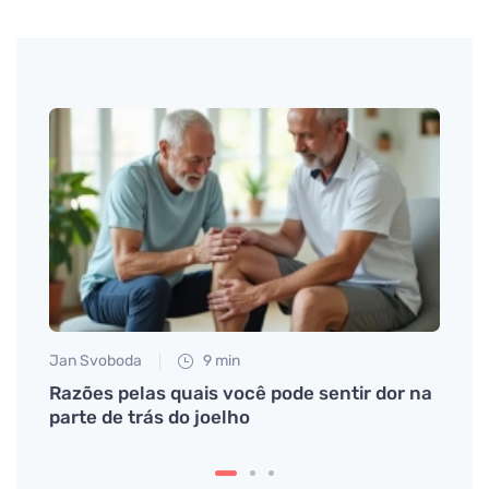
Jan Svoboda
9 min
Petr N
eva
Razões pelas quais você pode sentir dor na
Pasta
é
parte de trás do joelho
fresc