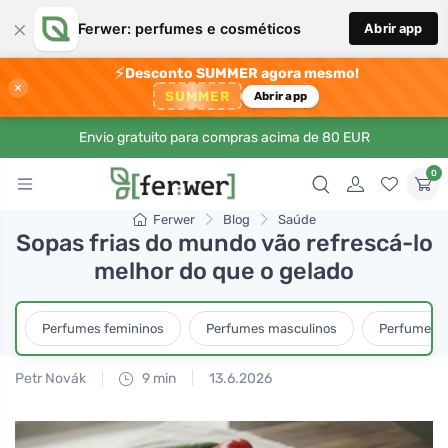
×
Ferwer: perfumes e cosméticos
Abrir app
⚡
Desconto SUMMER agora mesmo!
×
SUMMER
Abrir app
Envio gratuito para compras acima de 80 EUR
0
Ferwer
Blog
Saúde
Sopas frias do mundo vão refrescá-lo
melhor do que o gelado
Perfumes femininos
Perfumes masculinos
Perfumes u
Petr Novák
9 min
13.6.2026