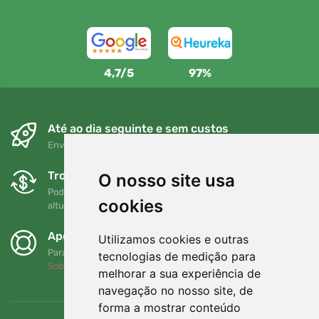
4,7/5
97%
Até ao dia seguinte e sem custos
Envio gratuito para encomendas superiores a 80 EUR
Trocas e devoluções gratuitas
O nosso site usa
Pode devolver ou trocar a sua encomenda em qualquer
cookies
altura no prazo de 90 dias
Apoiamos a Trees.org
Utilizamos cookies e outras
Para cada encomenda plantamos uma árvore! Leia mais
tecnologias de medição para
Sobre nós
.
melhorar a sua experiência de
navegação no nosso site, de
forma a mostrar conteúdo