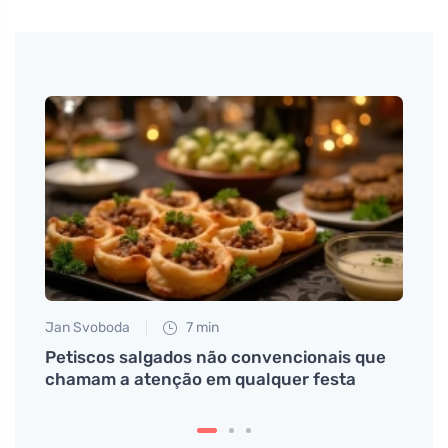
Jan Svoboda
7 min
Anna 
Petiscos salgados não convencionais que
CRP t
chamam a atenção em qualquer festa
de d