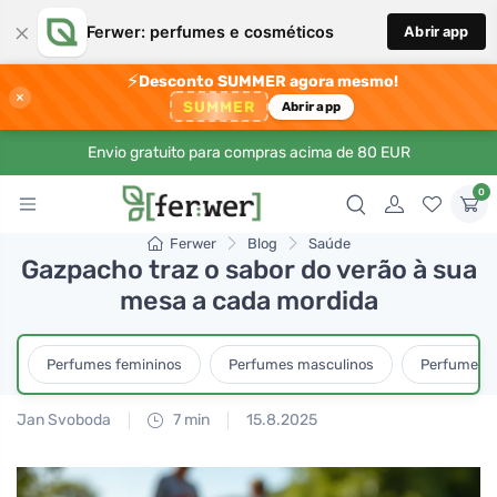
×
Ferwer: perfumes e cosméticos
Abrir app
⚡
Desconto SUMMER agora mesmo!
×
SUMMER
Abrir app
Envio gratuito para compras acima de 80 EUR
0
Ferwer
Blog
Saúde
Gazpacho traz o sabor do verão à sua
mesa a cada mordida
Perfumes femininos
Perfumes masculinos
Perfumes u
Jan Svoboda
7 min
15.8.2025