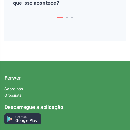
que isso acontece?
quan
equil
Ferwer
Sobre nós
Grossista
Descarregue a aplicação
Get it on
Google Play