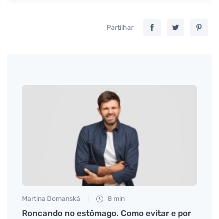
Partilhar
Martina Domanská
8 min
Petr N
eal
Roncando no estômago. Como evitar e por
Conta