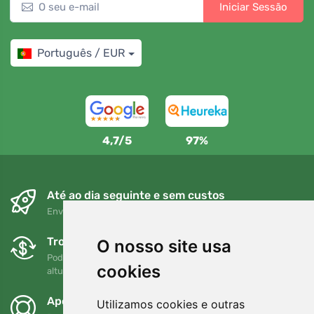
Iniciar Sessão
Português / EUR
4,7/5
97%
Até ao dia seguinte e sem custos
Envio gratuito para encomendas superiores a 80 EUR
Trocas e devoluções gratuitas
O nosso site usa
Pode devolver ou trocar a sua encomenda em qualquer
cookies
altura no prazo de 90 dias
Apoiamos a Trees.org
Utilizamos cookies e outras