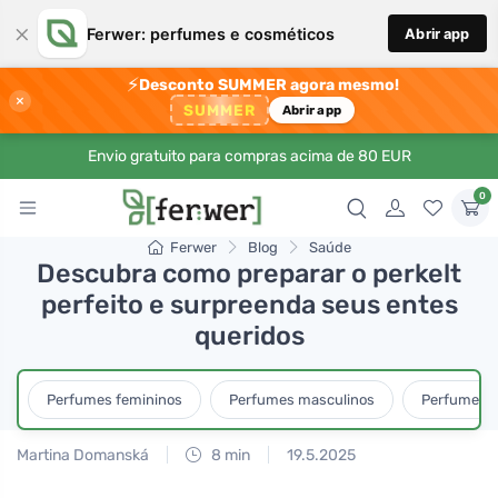
×
Ferwer: perfumes e cosméticos
Abrir app
⚡
Desconto SUMMER agora mesmo!
×
SUMMER
Abrir app
Envio gratuito para compras acima de 80 EUR
0
Ferwer
Blog
Saúde
Descubra como preparar o perkelt
perfeito e surpreenda seus entes
queridos
Perfumes femininos
Perfumes masculinos
Perfumes u
Martina Domanská
8 min
19.5.2025