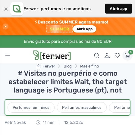
×
Ferwer: perfumes e cosméticos
Abrir app
⚡
Desconto SUMMER agora mesmo!
×
SUMMER
Abrir app
Envio gratuito para compras acima de 80 EUR
0
Ferwer
Blog
Mãe e filho
# Visitas no puerpério e como
estabelecer limites Wait, the target
language is Portuguese (pt), not
Perfumes femininos
Perfumes masculinos
Perfumes u
Petr Novák
11 min
12.6.2026