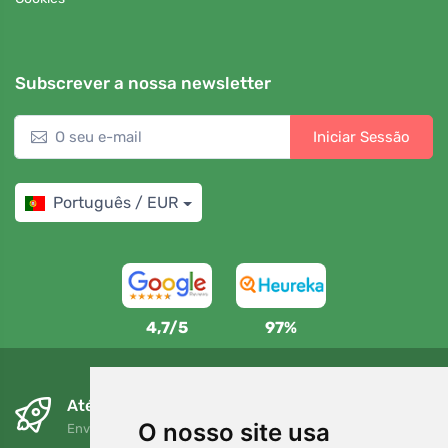
Subscrever a nossa newsletter
Iniciar Sessão
Português / EUR
4,7/5
97%
Até ao dia seguinte e sem custos
O nosso site usa
Envio gratuito para encomendas superiores a 80 EUR