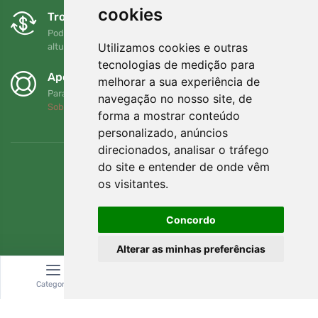
cookies
Trocas e devoluções gratuitas
Pode devolver ou trocar a sua encomenda em qualquer
Utilizamos cookies e outras
altura no prazo de 90 dias
tecnologias de medição para
Apoiamos a Trees.org
melhorar a sua experiência de
Para cada encomenda plantamos uma árvore! Leia mais
navegação no nosso site, de
Sobre nós
.
forma a mostrar conteúdo
personalizado, anúncios
direcionados, analisar o tráfego
do site e entender de onde vêm
os visitantes.
Concordo
Alterar as minhas preferências
Categoria
Pesquisar
Carrinho
© Topshelf s.r.o. Todos os direitos reservados.