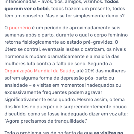
intencionadas – avós, tios, amigos, vizinhos.
Todos
querem ver o bebê
, todos trazem um presente, todos
têm um conselho. Mas e se for simplesmente demais?
O
puerpério
é um período de aproximadamente seis
semanas após o parto, durante o qual o corpo feminino
retorna fisiologicamente ao estado pré-gravidez. O
útero se contrai, eventuais lesões cicatrizam, os níveis
hormonais mudam dramaticamente e a maioria das
mulheres luta contra a falta de sono. Segundo a
Organização Mundial da Saúde
, até 20% das mulheres
sofrem alguma forma de depressão pós-parto ou
ansiedade – e visitas em momentos inadequados ou
excessivamente frequentes podem agravar
significativamente esse quadro. Mesmo assim, o tema
dos limites no puerpério é surpreendentemente pouco
discutido, como se fosse inadequado dizer em voz alta:
"Agora precisamos de tranquilidade."
Todo o problema reside no facto de que
as visitas no