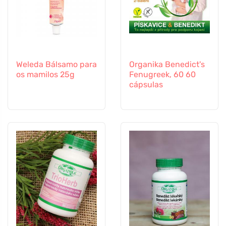
Weleda Bálsamo para
Organika Benedict's
os mamilos 25g
Fenugreek, 60 60
cápsulas