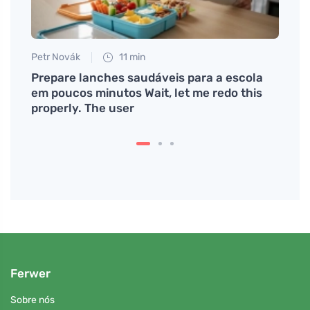
Petr Novák
11 min
Anna 
du bez
Prepare lanches saudáveis para a escola
Dicas
em poucos minutos Wait, let me redo this
piolh
properly. The user
Ferwer
Sobre nós